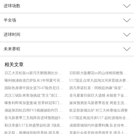
进球场数
半全场
进球时间
未来赛程
相关文章
日乙大宫松鼠vs新泻天鹅预测比分结果 揭幕战谁先拔头筹
日职联大阪樱花vs冈山绿雉前瞻预测实力分析 升班马客场爆冷良机
曝利物浦租借巴萨队长1年明夏可买断 巴萨队长阿劳霍告别诺坎普
U17国足点球大战淘汰河床晋级决赛 将对阵阿森纳
国际热身赛中国女篮70-67险胜尼日利亚女篮 张子宇24分穆萨15分10板
因凡蒂诺狂喜：阿根廷肉麻“保皇” 欧足联态度仍强硬
武汉三镇队将客场挑战“苦主”浙江队 保级关键战
皇马夏窗仍留巨大遗憾 未能签下金球奖中场
曝鲁利即将加盟曼城 世界杯冠军门将回归
媒体预测皇马新赛季首发 两套主流阵型曝光
湘超第四轮启用FVS视频辅助判罚 此前多次出现争议判罚
欧足联新规出炉 对三大杯赛做出调整
皇马新赛季三叉戟阵容进球预期超90球 BBC之后最强组合
U17国足将战河床U17 赵松源领衔全主力出战
勒沃库森U17主帅盛赞赵松源 3场造6球让德甲梯队刮目相看
成都蓉城续约外援费利佩 队史传奇射手留战至2028
欧足联：将继续抵制世界杯 因凡蒂诺此前公开致歉
皇家社会有意租借恩德里克 球员上赛季外租期间表现出色