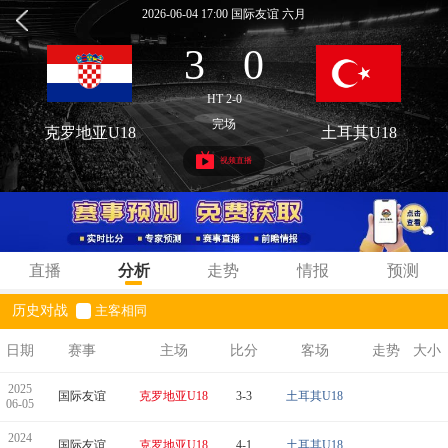
2026-06-04 17:00 国际友谊 六月
3
0
:
HT 2-0
完场
克罗地亚U18
土耳其U18
视频直播
直播
分析
走势
情报
预测
历史对战
主客相同
日期
赛事
主场
比分
客场
走势
大小
2025
国际友谊
克罗地亚U18
3-3
土耳其U18
06-05
2024
国际友谊
克罗地亚U18
4-1
土耳其U18