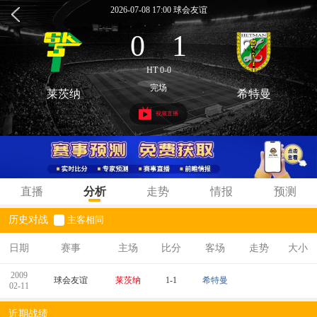
2026-07-08 17:00 球会友谊
0
1
:
HT 0-0
完场
莱茨纳
希特曼
视频直播
直播
分析
走势
情报
预测
历史对战
主客相同
日期
赛事
主场
比分
客场
走势
大小
2009
球会友谊
莱茨纳
1-1
希特曼
02-11
近期战绩