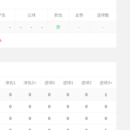
平负
让球
胜负
走势
进球数
-
-
-
-
-
胜
-
-
%
净负1
净负2+
进球0
进球1
进球2
进球3+
0
0
0
0
0
1
0
0
0
0
0
0
0
0
0
0
0
0