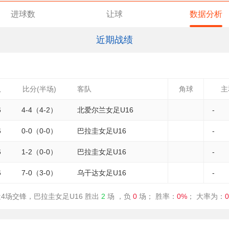
进球数
让球
数据分析
近期战绩
队
比分(半场)
客队
角球
主
6
4-4（4-2）
北爱尔兰女足U16
-
6
0-0（0-0）
巴拉圭女足U16
-
6
1-2（0-0）
巴拉圭女足U16
-
6
7-0（3-0）
乌干达女足U16
-
近
4
场交锋，巴拉圭女足U16 胜出
2
场 ，负
0
场； 胜率：
0%
； 大率为：