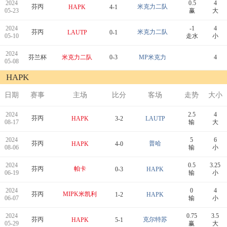
2024
0.5
4
芬丙
米克力二队
HAPK
4-1
05-23
赢
大
2024
-1
4
芬丙
米克力二队
LAUTP
0-1
05-10
走水
小
2024
芬兰杯
米克力二队
0-3
MP米克力
4
05-08
HAPK
日期
赛事
主场
比分
客场
走势
大小
2024
2.5
4
芬丙
HAPK
3-2
LAUTP
08-17
输
大
2024
5
6
芬丙
普哈
HAPK
4-0
08-06
输
小
2024
0.5
3.25
芬丙
帕卡
0-3
HAPK
06-19
输
小
2024
0
4
芬丙
MIPK米凯利
1-2
HAPK
06-07
输
小
2024
0.75
3.5
芬丙
克尔特苏
HAPK
5-1
05-29
赢
大