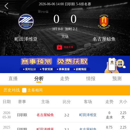
2026-06-06 14:00 日职联 5-6排名赛
0
0
:
HT 0-0
加时 2-1
完场
町田泽维亚
名古屋鲸鱼
视频直播
直播
分析
走势
情报
预测
历史对战
主客相同
日期
赛事
主场
比分
客场
走势
大小
2026
0
2.25
日职联
名古屋鲸鱼
町田泽维亚
2-2
05-30
走水
大
2025
0.75
2.25
日职联
町田泽维亚
名古屋鲸鱼
3-1