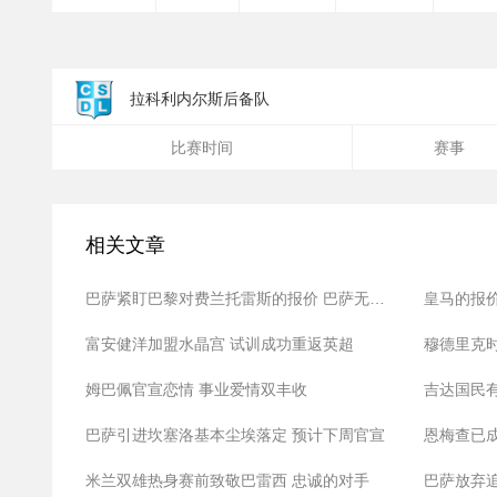
拉科利内尔斯后备队
比赛时间
赛事
相关文章
巴萨紧盯巴黎对费兰托雷斯的报价 巴萨无意主动出售费兰
富安健洋加盟水晶宫 试训成功重返英超
姆巴佩官宣恋情 事业爱情双丰收
巴萨引进坎塞洛基本尘埃落定 预计下周官宣
米兰双雄热身赛前致敬巴雷西 忠诚的对手