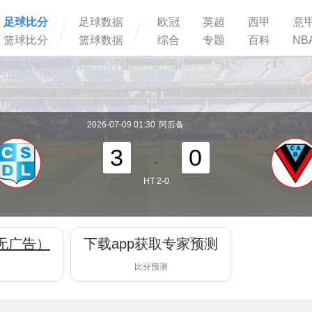
足球比分
足球数据
欧冠
英超
西甲
意
篮球比分
篮球数据
综合
专题
百科
NB
2026-07-09 01:30
阿后备
3
0
-
HT 2-0
无广告）
下载app获取专家预测
比分预测