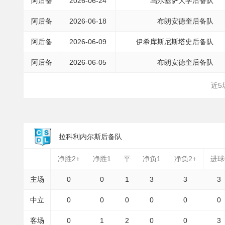
阿后备
2026-06-24
乌尔基萨大学后备队
阿后备
2026-06-18
布朗安德奎后备队
阿后备
2026-06-09
伊希库斯尼斯塔史后备队
阿后备
2026-06-05
布朗安德奎后备队
近
5
拉科利内尔斯后备队
净胜2+
净胜1
平
净负1
净负2+
进球
主场
0
0
1
3
3
3
中立
0
0
0
0
0
0
客场
0
1
2
0
0
3