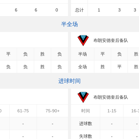
6
6
0
总计
1
3
3
半全场
布朗安德奎后备队
平
负
胜
负
半场
平
负
胜
负
负
胜
负
全场
胜
平
胜
进球时间
布朗安德奎后备队
0
61-75
75-90+
时间
1-15
16-
-
-
进球数
-
-
-
-
失球数
-
-