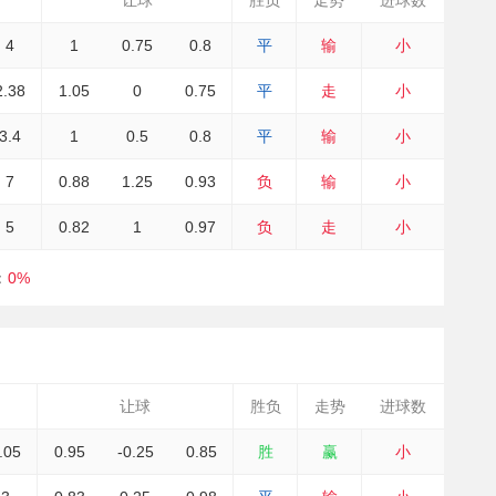
让球
胜负
走势
进球数
4
1
0.75
0.8
平
输
小
2.38
1.05
0
0.75
平
走
小
3.4
1
0.5
0.8
平
输
小
7
0.88
1.25
0.93
负
输
小
5
0.82
1
0.97
负
走
小
：
0%
让球
胜负
走势
进球数
.05
0.95
-0.25
0.85
胜
赢
小