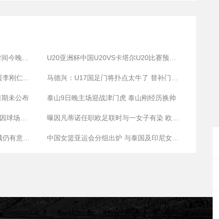
U20国足vs卡塔尔开球时间 北京时间今晚19:30进行比赛
U20亚洲杯中国U20VS卡塔尔U20比赛预测 中国队力争开门红
马竞全队在韩国享受传统美食 新援李刚仁宴请新东家全队
马德兴：U17国足门将扑点太牛了 替补门将点球大战连续贡献扑救
日期未公布
泰山9日晚主场迎战津门虎 泰山刚经历换帅
中足联：延边龙鼎福布斯停赛4场 因球场出现暴力行为
曝因凡蒂诺任职欧足联时与一女子有染 欧足联支付赔偿金
曝曼城拒绝巴萨对罗德里报价 曼城仍有意续约球员
中国女篮亚运会分组出炉 与泰国及印尼女篮同组