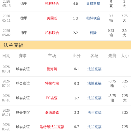
2026
0
3
德甲
柏林联合
奥格斯堡
4-0
05-16
赢
大
2026
0.5
2.75
德甲
美因茨
柏林联合
1-3
05-11
输
大
2026
0.25
2.5
德甲
柏林联合
科隆
2-2
05-02
输
大
法兰克福
日期
赛事
主场
比分
客场
走势
大小
2026
球会友谊
曼海姆
0-1
法兰克福
08-01
2026
-0.75
3.25
球会友谊
特拉布宗
法兰克福
0-3
07-26
输
小
2026
-5.75
7.25
球会友谊
FC吉森
法兰克福
1-7
07-18
输
大
2026
球会友谊
桑德豪森
3-3
法兰克福
7.25
05-21
2026
球会友谊
洛特维法兰克福
0-7
法兰克福
7.25
05-20