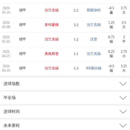
2026
-0.5
3.75
德甲
法兰克福
斯图加特
2-2
05-16
赢
大
2026
1.25
3.5
德甲
多特蒙德
法兰克福
3-2
05-09
输
大
2026
0.75
3
德甲
法兰克福
汉堡
1-2
05-02
输
平
2026
0.25
2.75
德甲
奥格斯堡
法兰克福
1-1
04-25
输
小
2026
-0.5
3.25
德甲
法兰克福
RB莱比锡
1-3
04-19
输
大
进球场数
半全场
进球时间
未来赛程