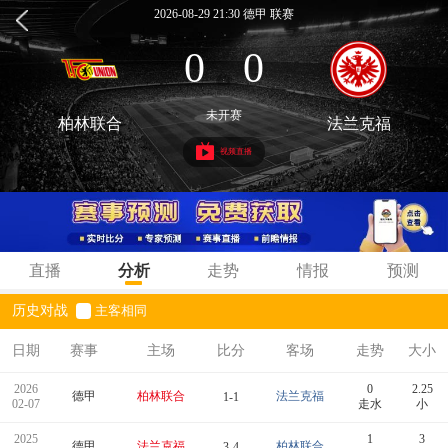
2026-08-29 21:30 德甲 联赛
0
0
:
未开赛
柏林联合
法兰克福
视频直播
直播
分析
走势
情报
预测
历史对战
主客相同
日期
赛事
主场
比分
客场
走势
大小
2026
0
2.25
德甲
柏林联合
法兰克福
1-1
02-07
走水
小
2025
1
3
德甲
法兰克福
柏林联合
3-4