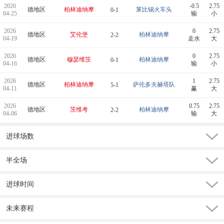
2026
-0.5
2.75
德地区
柏林迪纳摩
莱比锡火车头
0-1
04-25
输
小
2026
0
2.75
德地区
艾伦堡
柏林迪纳摩
2-2
04-19
走水
大
2026
0
2.75
德地区
穆瑟维茨
柏林迪纳摩
0-1
04-16
输
小
2026
1
2.75
德地区
柏林迪纳摩
萨伦多夫赫塔队
5-1
04-11
赢
大
2026
0.75
2.75
德地区
茨维考
柏林迪纳摩
2-2
04-06
输
大
进球场数
半全场
进球时间
未来赛程