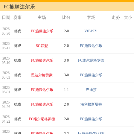
FC施滕达尔乐
日期
赛事
主场
比分
客场
走势
大小
2026
德戊
FC施滕达尔乐
2-0
VfB1921
05-30
2026
德戊
SG联盟
2-0
FC施滕达尔乐
05-17
2026
德戊
FC施滕达尔乐
3-0
FC维尔尼格罗德
05-10
2026
德戊
恩波尔格劳豪
3-0
FC施滕达尔乐
05-03
2026
德戊
FC施滕达尔乐
1-1
巴迪莎
05-01
2026
德戊
FC施滕达尔乐
2-0
海利根斯塔特
04-26
2026
德戊
FC维尔尼格罗德
2-0
FC施滕达尔乐
04-22
2026
德戊
FC施滕达尔乐
2-2
比绍夫斯伟达FV