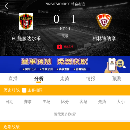
2026-07-09 00:00 球会友谊
0
1
:
HT 0-1
完场
FC施滕达尔乐
柏林迪纳摩
视频直播
直播
分析
走势
情报
预测
历史对战
主客相同
日期
赛事
主场
比分
客场
走势
大小
暂无更多数据!
近期战绩