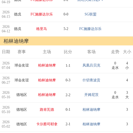
04-19
2026
德戊
FC施滕达尔乐
0-0
SG联盟
04-15
2026
德戊
格里马
5-2
FC施滕达尔乐
04-12
柏林迪纳摩
日期
赛事
主场
比分
客场
走势
大小
2026
0
4
球会友谊
柏林迪纳摩
凤凰吕贝克
1-1
07-04
走水
小
2026
球会友谊
柏林迪纳摩
0-3
什切青波贡
4
06-27
2026
0
3
德地区
柏林迪纳摩
开姆尼茨
2-2
05-16
走水
大
2026
德地区
路肯瓦德
0-1
柏林迪纳摩
3
05-10
2026
德地区
卡尔蔡司耶拿
2-1
柏林迪纳摩
3
05-02