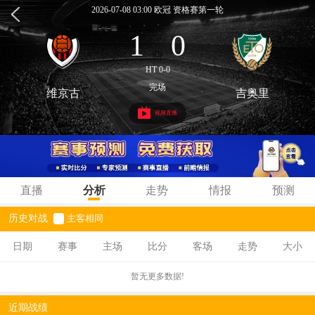
2026-07-08 03:00 欧冠 资格赛第一轮
1
0
:
HT 0-0
完场
维京古
吉奥里
视频直播
直播
分析
走势
情报
预测
历史对战
主客相同
日期
赛事
主场
比分
客场
走势
大小
暂无更多数据!
近期战绩