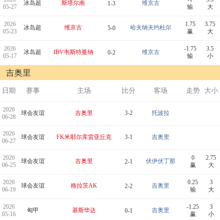
冰岛超
斯塔尔南
维京古
1-3
05-27
输
大
2026
1.75
3.75
冰岛超
维京古
哈夫纳夫约杜尔
5-0
05-23
赢
大
2026
-1.75
3.5
冰岛超
IBV韦斯特曼纳
维京古
0-2
05-17
输
小
吉奥里
日期
赛事
主场
比分
客场
走势
大小
2026
球会友谊
吉奥里
3-2
托波拉
06-28
2026
球会友谊
FK米耶尔库雷亚丘克
3-1
吉奥里
06-27
2026
0
2.75
球会友谊
吉奥里
伏伊伏丁那
2-1
06-25
赢
大
2026
0.25
3
球会友谊
格拉茨AK
吉奥里
2-2
06-19
输
大
2026
-1.25
3
匈甲
基斯华达
吉奥里
0-1
05-16
赢
小