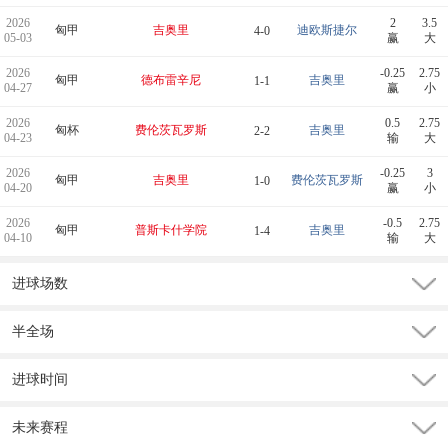
2026
2
3.5
匈甲
吉奥里
迪欧斯捷尔
4-0
05-03
赢
大
2026
-0.25
2.75
匈甲
德布雷辛尼
吉奥里
1-1
04-27
赢
小
2026
0.5
2.75
匈杯
费伦茨瓦罗斯
吉奥里
2-2
04-23
输
大
2026
-0.25
3
匈甲
吉奥里
费伦茨瓦罗斯
1-0
04-20
赢
小
2026
-0.5
2.75
匈甲
普斯卡什学院
吉奥里
1-4
04-10
输
大
进球场数
半全场
进球时间
未来赛程