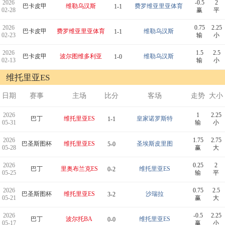
2026
-0.5
2
巴卡皮甲
维勒乌汉斯
费罗维亚里亚体育
1-1
02-28
赢
平
2026
0.75
2.25
巴卡皮甲
费罗维亚里亚体育
维勒乌汉斯
1-1
02-23
输
小
2026
1.5
2.5
巴卡皮甲
波尔图维多利亚
维勒乌汉斯
1-0
02-13
输
小
维托里亚ES
日期
赛事
主场
比分
客场
走势
大小
2026
1
2.25
巴丁
维托里亚ES
皇家诺罗斯特
1-1
05-31
输
小
2026
1.75
2.75
巴圣斯图杯
维托里亚ES
圣埃斯皮里图
5-0
05-28
赢
大
2026
0.25
2
巴丁
里奥布兰克ES
维托里亚ES
0-2
05-25
输
平
2026
0.75
2.5
巴圣斯图杯
维托里亚ES
沙瑞拉
3-2
05-21
赢
大
2026
-0.5
2.25
巴丁
波尔托BA
维托里亚ES
0-0
05-17
赢
小