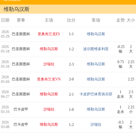
维勒乌汉斯
日期
赛事
主场
比分
客场
走势
大小
2026
巴圣斯图杯
里奥布兰克ES
1-1
维勒乌汉斯
05-29
2026
-0.25
2
巴圣斯图杯
维勒乌汉斯
波尔图维多利亚
1-2
05-18
输
大
2026
0.75
2.25
巴圣斯图杯
沙瑞拉
维勒乌汉斯
2-3
05-10
输
大
2026
巴圣斯图杯
里奥布兰克VN
2-0
维勒乌汉斯
2.25
05-04
2026
1
2.5
巴圣斯图杯
维勒乌汉斯
卡皮萨巴体育俱乐部
2-1
04-27
走水
大
2026
1
2.25
巴卡皮甲
沙瑞拉
维勒乌汉斯
1-0
03-16
走水
小
2026
-0.5
2
巴卡皮甲
维勒乌汉斯
沙瑞拉
1-2
03-08
输
大