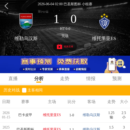
2026-06-04 02:00 巴圣斯图杯 小组赛
1
0
:
HT 0-0
完场
维勒乌汉斯
维托里亚ES
视频直播
直播
分析
走势
情报
预测
历史对战
主客相同
日期
赛事
主场
比分
客场
走势
大小
2026
1.25
2.5
巴卡皮甲
维托里亚ES
维勒乌汉斯
1-0
01-15
输
小
2025
1.5
3
巴圣斯图杯
维托里亚ES
维勒乌汉斯
1-1