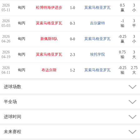
2026
0.5
3
匈丙
松博特海伊进步
莫索马格亚罗瓦
1-0
05-11
赢
小
2026
-1
3
匈丙
莫索马格亚罗瓦
吉尔蒙特
0-3
05-03
输
平
2026
-0.25
3
匈丙
新佩斯B队
莫索马格亚罗瓦
0-0
04-26
赢
小
2026
0.75
3
匈丙
莫索马格亚罗瓦
埃托学院
2-3
04-19
输
大
2026
-0.25
2.75
匈丙
布达尔斯
莫索马格亚罗瓦
1-2
04-11
输
大
进球场数
半全场
进球时间
未来赛程