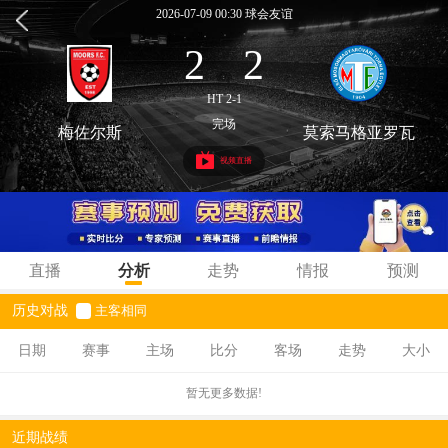
2026-07-09 00:30 球会友谊
2
2
:
HT 2-1
完场
梅佐尔斯
莫索马格亚罗瓦
视频直播
直播
分析
走势
情报
预测
历史对战
主客相同
日期
赛事
主场
比分
客场
走势
大小
暂无更多数据!
近期战绩