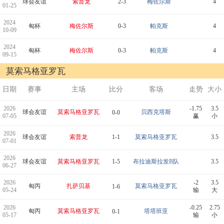
球会友谊
索普龙
2-3
梅佐尔斯
4
01-25
2024
匈杯
梅佐尔斯
0-3
帕克斯
4
10-09
2024
匈杯
梅佐尔斯
0-3
帕克斯
4
09-15
莫索马格亚罗瓦
日期
赛事
主场
比分
客场
走势
大小
2026
-1.75
3.5
球会友谊
莫索马格亚罗瓦
贝西克塔斯
0-0
07-05
赢
小
2026
球会友谊
索普龙
1-1
莫索马格亚罗瓦
3.5
07-01
2026
球会友谊
莫索马格亚罗瓦
1-5
布拉迪斯拉发B队
3.5
06-27
2026
-2
3.5
匈丙
扎萨贝基
莫索马格亚罗瓦
1-6
05-24
输
大
2026
-0.25
2.75
匈丙
莫索马格亚罗瓦
塔塔班亚
0-1
05-17
输
小