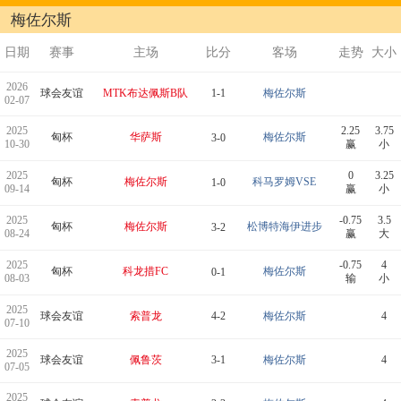
梅佐尔斯
日期
赛事
主场
比分
客场
走势
大小
2026
球会友谊
MTK布达佩斯B队
1-1
梅佐尔斯
02-07
2025
2.25
3.75
匈杯
华萨斯
梅佐尔斯
3-0
10-30
赢
小
2025
0
3.25
匈杯
梅佐尔斯
科马罗姆VSE
1-0
09-14
赢
小
2025
-0.75
3.5
匈杯
梅佐尔斯
松博特海伊进步
3-2
08-24
赢
大
2025
-0.75
4
匈杯
科龙措FC
梅佐尔斯
0-1
08-03
输
小
2025
球会友谊
索普龙
4-2
梅佐尔斯
4
07-10
2025
球会友谊
佩鲁茨
3-1
梅佐尔斯
4
07-05
2025