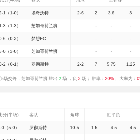
比分(半场)
客队
角球
主和客
2-1（1-0）
埃奇沃特
2-6
2
3.6
3
1-3（1-3）
芝加哥荷兰狮
-
-
-
0-6（0-3）
梦想FC
-
-
-
6-0（3-0）
芝加哥荷兰狮
-
-
-
0-2（0-1）
罗彻斯特
2-2
7
5.75
1.25
近
5
场交锋，芝加哥荷兰狮 胜出
2
场 ，负
3
场； 胜率：
20%
； 大率为：
0
比分(半场)
客队
角球
胜平负
8-0（5-0）
罗彻斯特
10-5
1.5
4.5
4.5