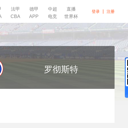
甲
法甲
德甲
中超
直播
|
登录
注册
A
CBA
APP
电竞
世界杯
罗彻斯特