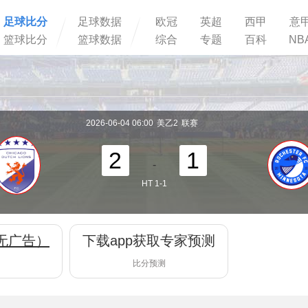
足球比分
足球数据
欧冠
英超
西甲
意
篮球比分
篮球数据
综合
专题
百科
NB
2026-06-04 06:00
美乙2
联赛
2
1
-
HT 1-1
无广告）
下载app获取专家预测
比分预测