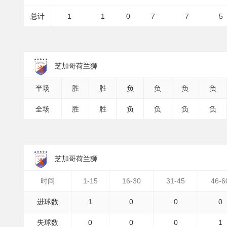
总计
1
1
0
7
7
5
芝加哥荷兰狮
半场
胜
胜
负
负
负
负
全场
胜
胜
负
负
负
负
芝加哥荷兰狮
时间
1-15
16-30
31-45
46-6
进球数
1
0
0
0
失球数
0
0
0
1