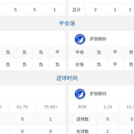
5
5
1
总计
2
1
1
半全场
罗彻斯特
负
负
负
平
半场
负
平
胜
负
负
负
负
全场
负
平
胜
进球时间
罗彻斯特
0
61-75
75-90+
时间
1-15
16-
0
1
进球数
0
0
0
0
失球数
1
1