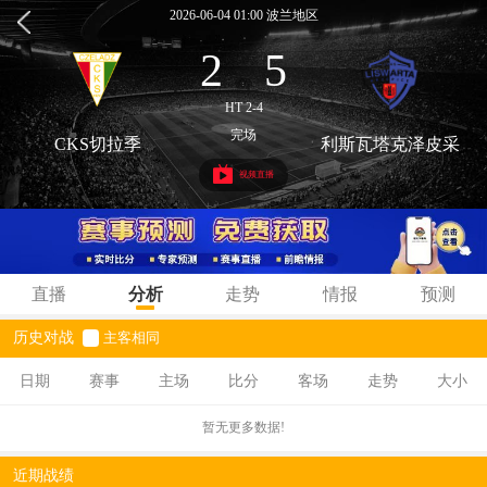
2026-06-04 01:00 波兰地区
2
5
:
HT 2-4
完场
CKS切拉季
利斯瓦塔克泽皮采
视频直播
直播
分析
走势
情报
预测
历史对战
主客相同
日期
赛事
主场
比分
客场
走势
大小
暂无更多数据!
近期战绩