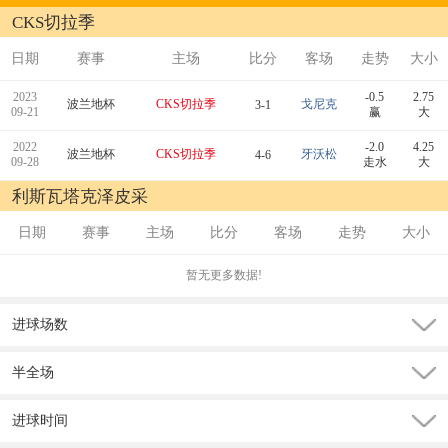
CKS切拉季
日期
赛事
主场
比分
客场
走势
大小
2023
-0.5
2.75
波兰地杯
CKS切拉季
戈尼克
3-1
09-21
赢
大
2022
-2.0
4.25
波兰地杯
CKS切拉季
牙沃松
4-6
09-28
走水
大
利斯瓦塔克泽皮采
日期
赛事
主场
比分
客场
走势
大小
暂无更多数据!
进球场数
半全场
进球时间