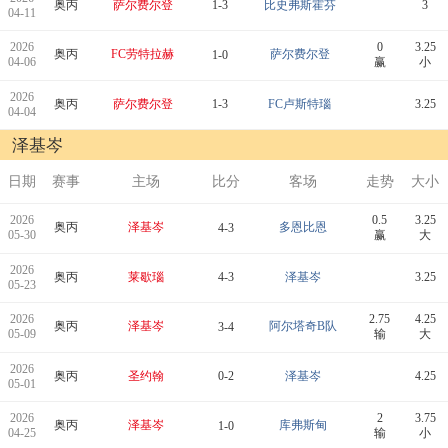
奥丙
萨尔费尔登
1-3
比史弗斯霍芬
3
04-11
2026
0
3.25
奥丙
FC劳特拉赫
萨尔费尔登
1-0
04-06
赢
小
2026
奥丙
萨尔费尔登
1-3
FC卢斯特瑙
3.25
04-04
泽基岑
日期
赛事
主场
比分
客场
走势
大小
2026
0.5
3.25
奥丙
泽基岑
多恩比恩
4-3
05-30
赢
大
2026
奥丙
莱歇瑙
4-3
泽基岑
3.25
05-23
2026
2.75
4.25
奥丙
泽基岑
阿尔塔奇B队
3-4
05-09
输
大
2026
奥丙
圣约翰
0-2
泽基岑
4.25
05-01
2026
2
3.75
奥丙
泽基岑
库弗斯甸
1-0
04-25
输
小