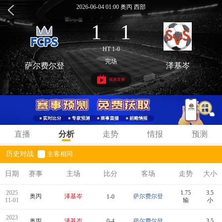
2026-06-04 01:00 奥丙 西部
1
1
:
HT 1-0
完场
萨尔费尔登
泽基岑
视频直播
直播
分析
走势
情报
预测
历史对战
主客相同
日期
赛事
主场
比分
客场
走势
大小
2025
1.75
3.5
奥丙
泽基岑
萨尔费尔登
1-0
11-01
输
小
2023
奥丙
泽基岑
0-4
萨尔费尔登
3.5