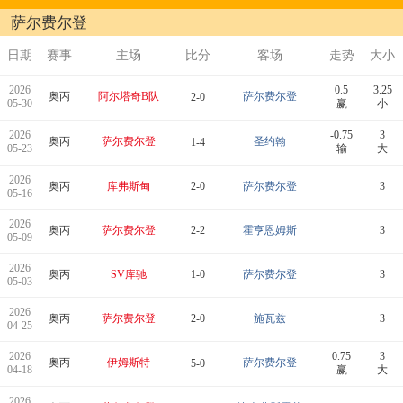
萨尔费尔登
日期
赛事
主场
比分
客场
走势
大小
2026
0.5
3.25
奥丙
阿尔塔奇B队
萨尔费尔登
2-0
05-30
赢
小
2026
-0.75
3
奥丙
萨尔费尔登
圣约翰
1-4
05-23
输
大
2026
奥丙
库弗斯甸
2-0
萨尔费尔登
3
05-16
2026
奥丙
萨尔费尔登
2-2
霍亨恩姆斯
3
05-09
2026
奥丙
SV库驰
1-0
萨尔费尔登
3
05-03
2026
奥丙
萨尔费尔登
2-0
施瓦兹
3
04-25
2026
0.75
3
奥丙
伊姆斯特
萨尔费尔登
5-0
04-18
赢
大
2026