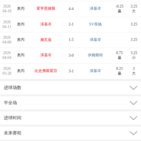
2026
-0.25
3.25
奥丙
霍亨恩姆斯
泽基岑
4-4
04-18
赢
大
2026
奥丙
泽基岑
2-1
SV库驰
3.25
04-11
2026
奥丙
施瓦兹
1-5
泽基岑
3.25
04-06
2026
0.75
3.25
奥丙
泽基岑
伊姆斯特
3-0
04-04
赢
小
2026
0.25
3
奥丙
比史弗斯霍芬
泽基岑
3-1
03-28
赢
大
进球场数
半全场
进球时间
未来赛程