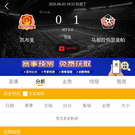
2026-06-03 19:55 印尼丁
0
1
:
HT 0-0
完场
凯布曼
马都拉伯瑟庞帕
视频直播
直播
分析
走势
情报
预测
历史对战
主客相同
日期
赛事
主场
比分
客场
走势
大小
暂无更多数据!
近期战绩