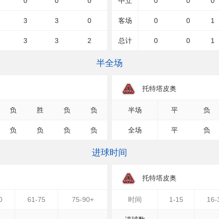
0
0
0
中立
0
0
0
3
3
0
客场
0
0
1
3
3
2
总计
0
0
1
半全场
托特塔皮奥
负
胜
负
负
半场
平
负
负
负
负
负
全场
平
负
进球时间
托特塔皮奥
0
61-75
75-90+
时间
1-15
16-