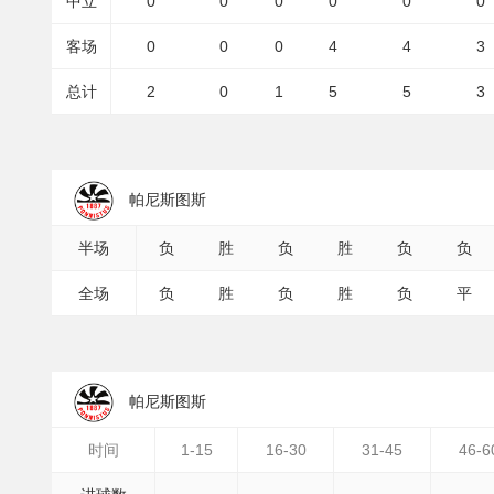
中立
0
0
0
0
0
0
客场
0
0
0
4
4
3
总计
2
0
1
5
5
3
帕尼斯图斯
半场
负
胜
负
胜
负
负
全场
负
胜
负
胜
负
平
帕尼斯图斯
时间
1-15
16-30
31-45
46-6