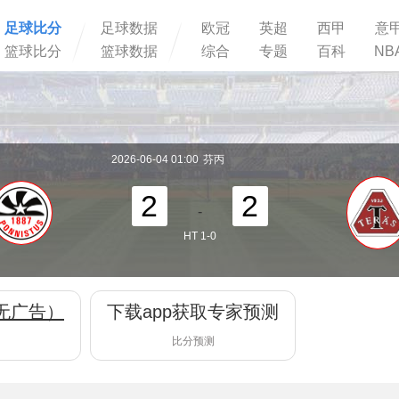
足球比分
足球数据
欧冠
英超
西甲
意
篮球比分
篮球数据
综合
专题
百科
NB
2026-06-04 01:00
芬丙
2
2
-
HT 1-0
无广告）
下载app获取专家预测
比分预测