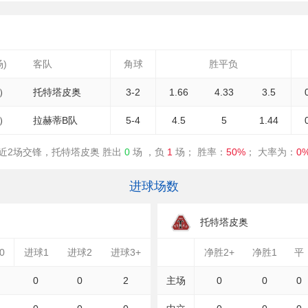
)
客队
角球
胜平负
1）
托特塔皮奥
3-2
1.66
4.33
3.5
1）
拉赫蒂B队
5-4
4.5
5
1.44
近
2
场交锋，托特塔皮奥 胜出
0
场 ，负
1
场； 胜率：
50%
； 大率为：
0
进球场数
托特塔皮奥
0
进球1
进球2
进球3+
净胜2+
净胜1
平
0
0
2
主场
0
0
0