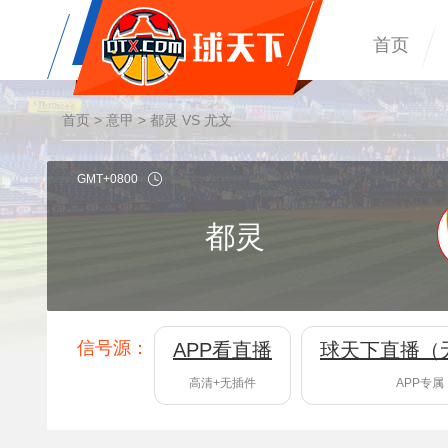
首页
首页
>
意甲
> 都灵 VS 尤文
GMT+0800
都灵
信号源：
APP看直播
球天下直播（
高清+无插件
APP专属