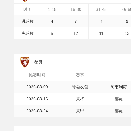
时间
1-15
16-30
31-45
46-6
进球数
4
7
4
9
失球数
5
12
11
13
都灵
比赛时间
赛事
2026-08-09
球会友谊
阿韦利诺
2026-08-16
意杯
都灵
2026-08-24
意甲
都灵