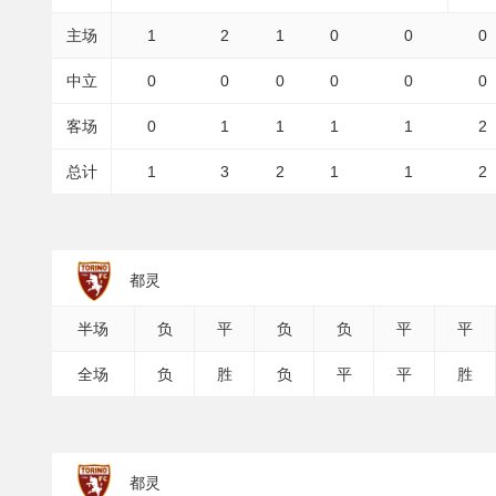
主场
1
2
1
0
0
0
中立
0
0
0
0
0
0
客场
0
1
1
1
1
2
总计
1
3
2
1
1
2
都灵
半场
负
平
负
负
平
平
全场
负
胜
负
平
平
胜
都灵