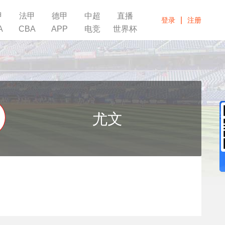
甲
法甲
德甲
中超
直播
|
登录
注册
A
CBA
APP
电竞
世界杯
尤文