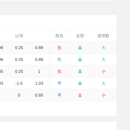
让球
胜负
走势
进球数
98
0.25
0.88
负
赢
大
98
0.25
0.88
胜
赢
大
85
0.25
1
负
赢
小
83
-1.5
1.03
平
赢
大
1
0
0.85
平
走
小