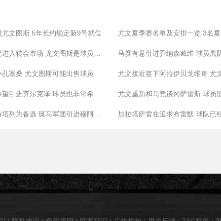
尤文图斯 5年长约锁定新9号就位
维卡里奥已进入转会市场 尤文图斯是球员热门下家
马赛有意引进乔纳森戴维 球员离
小孔塞桑 尤文图斯可能出售球员
尤文图斯希望引进齐尔克泽 球员也非常希望能够回到意甲
尤文将马特塔列为备选 斑马军团引进穆阿尼受阻