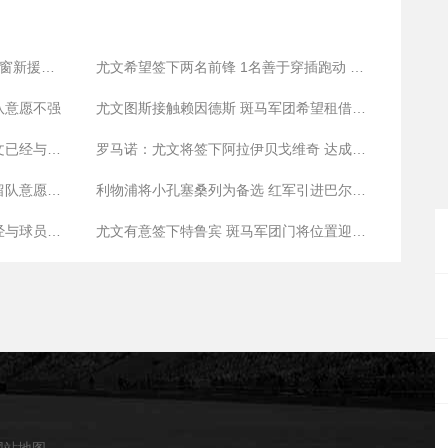
尤文夏季赛名单及安排一览 3名夏窗新援在列
尤文希望签下两名前锋 1名善于穿插跑动 另一名是禁区支点型中锋
队意愿不强
尤文图斯接触赖因德斯 斑马军团希望租借球员
尤文接近签下阿拉伊贝戈维奇 尤文已经与勒沃库森达成了协议
罗马诺：尤文将签下阿拉伊贝戈维奇 达成实质性协议
尤文重新和马竞谈冈萨雷斯 球员留队意愿强烈
利物浦将小孔塞桑列为备选 红军引进巴尔科拉难度较大
加拉塔萨雷在追求布雷默 球队已经与球员团队进行接触
尤文有意签下特鲁宾 斑马军团门将位置迎变化