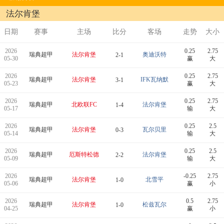
法尔肯堡
日期
赛事
主场
比分
客场
走势
大小
2026
0.25
2.75
瑞典超甲
法尔肯堡
奥迪沃特
2-1
05-30
赢
大
2026
0.25
2.75
瑞典超甲
法尔肯堡
IFK瓦纳默
3-1
05-23
赢
大
2026
0.25
2.75
瑞典超甲
北欧联FC
法尔肯堡
1-4
05-17
输
大
2026
0.25
2.5
瑞典超甲
法尔肯堡
瓦尔贝里
0-3
05-14
输
大
2026
0.25
2.5
瑞典超甲
厄斯特松德
法尔肯堡
2-2
05-09
输
大
2026
-0.25
2.75
瑞典超甲
法尔肯堡
北雪平
1-0
05-06
赢
小
2026
0.5
2.75
瑞典超甲
法尔肯堡
松兹瓦尔
1-0
04-25
赢
小