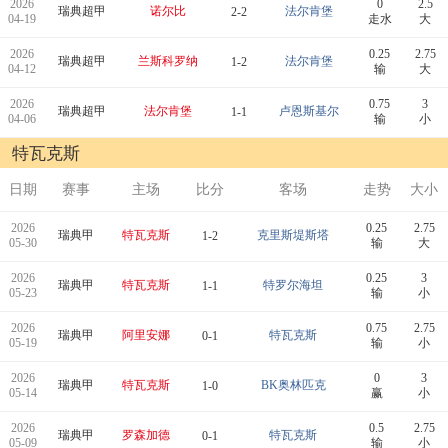
2026
0
2.5
瑞典超甲
诺尔比
法尔肯堡
2-2
04-19
走水
大
2026
0.25
2.75
瑞典超甲
兰斯科罗纳
法尔肯堡
1-2
04-12
输
大
2026
0.75
3
瑞典超甲
法尔肯堡
卢恩斯基尔
1-1
04-06
输
小
特瓦克斯
日期
赛事
主场
比分
客场
走势
大小
2026
0.25
2.75
瑞典甲
特瓦克斯
克里斯堤斯塔
1-2
05-30
输
大
2026
0.25
3
瑞典甲
特瓦克斯
特罗尔海坦
1-1
05-23
输
小
2026
0.75
2.75
瑞典甲
阿里安娜
特瓦克斯
0-1
05-19
输
小
2026
0
3
瑞典甲
特瓦克斯
BK奥林匹克
1-0
05-14
赢
小
2026
0.5
2.75
瑞典甲
罗森加德
特瓦克斯
0-1
05-09
输
小