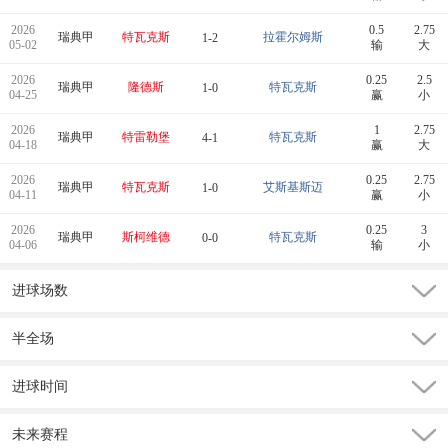
2026
0.5
2.75
瑞典甲
特瓦克斯
拉霍尔姆斯
1-2
05-02
输
大
2026
0.25
2.5
瑞典甲
隆德斯
特瓦克斯
1-0
04-25
赢
小
2026
1
2.75
瑞典甲
特雷勒堡
特瓦克斯
4-1
04-18
赢
大
2026
0.25
2.75
瑞典甲
特瓦克斯
艾斯基斯迈
1-0
04-11
赢
小
2026
0.25
3
瑞典甲
斯柯维德
特瓦克斯
0-0
04-06
输
小
进球场数
半全场
进球时间
未来赛程