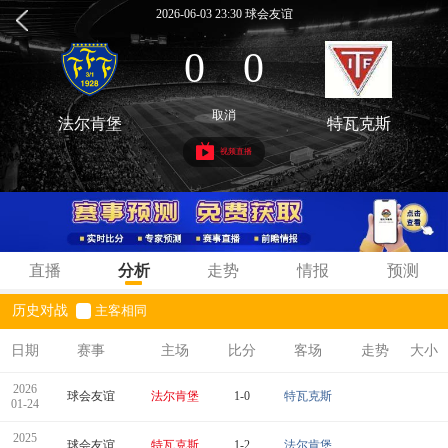
2026-06-03 23:30 球会友谊
0
0
:
取消
法尔肯堡
特瓦克斯
视频直播
直播
分析
走势
情报
预测
历史对战
主客相同
日期
赛事
主场
比分
客场
走势
大小
2026
球会友谊
法尔肯堡
1-0
特瓦克斯
01-24
2025
球会友谊
特瓦克斯
1-2
法尔肯堡