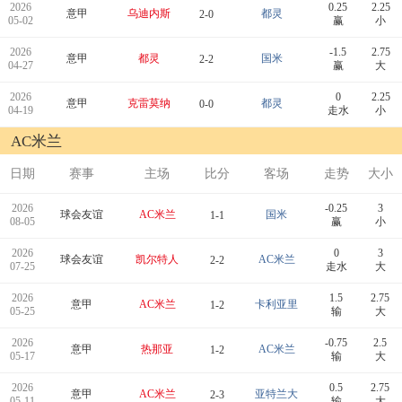
2026
0.25
2.25
意甲
乌迪内斯
都灵
2-0
05-02
赢
小
2026
-1.5
2.75
意甲
都灵
国米
2-2
04-27
赢
大
2026
0
2.25
意甲
克雷莫纳
都灵
0-0
04-19
走水
小
AC米兰
日期
赛事
主场
比分
客场
走势
大小
2026
-0.25
3
球会友谊
AC米兰
国米
1-1
08-05
赢
小
2026
0
3
球会友谊
凯尔特人
AC米兰
2-2
07-25
走水
大
2026
1.5
2.75
意甲
AC米兰
卡利亚里
1-2
05-25
输
大
2026
-0.75
2.5
意甲
热那亚
AC米兰
1-2
05-17
输
大
2026
0.5
2.75
意甲
AC米兰
亚特兰大
2-3
05-11
输
大