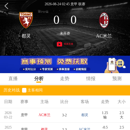
2026-08-24 02:45 意甲 联赛
0
0
:
未开赛
都灵
AC米兰
视频直播
直播
分析
走势
情报
预测
历史对战
主客相同
日期
赛事
主场
比分
客场
走势
大小
2026
1.25
2.5
意甲
AC米兰
都灵
3-2
03-22
输
大
2025
-0.5
2.5
意甲
都灵
AC米兰
2-3