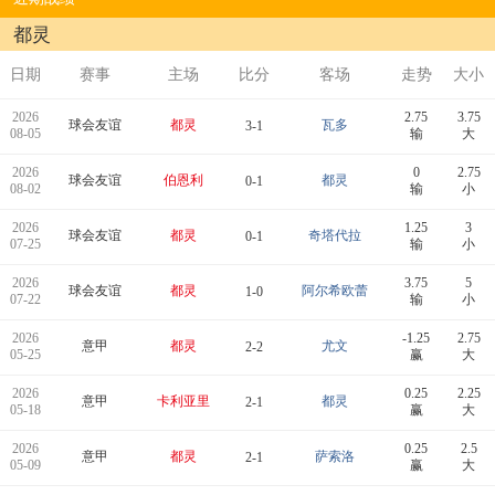
都灵
日期
赛事
主场
比分
客场
走势
大小
2026
2.75
3.75
球会友谊
都灵
瓦多
3-1
08-05
输
大
2026
0
2.75
球会友谊
伯恩利
都灵
0-1
08-02
输
小
2026
1.25
3
球会友谊
都灵
奇塔代拉
0-1
07-25
输
小
2026
3.75
5
球会友谊
都灵
阿尔希欧蕾
1-0
07-22
输
小
2026
-1.25
2.75
意甲
都灵
尤文
2-2
05-25
赢
大
2026
0.25
2.25
意甲
卡利亚里
都灵
2-1
05-18
赢
大
2026
0.25
2.5
意甲
都灵
萨索洛
2-1
05-09
赢
大