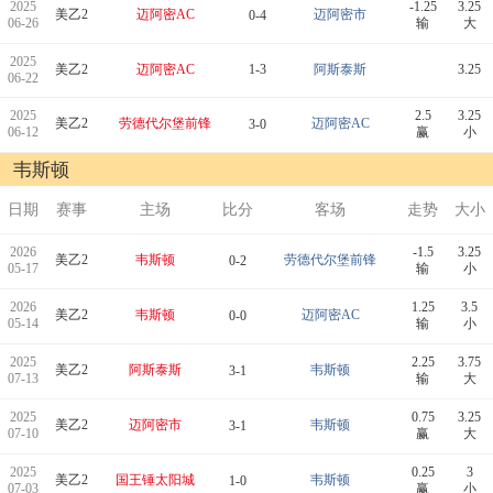
2025
-1.25
3.25
美乙2
迈阿密AC
迈阿密市
0-4
06-26
输
大
2025
美乙2
迈阿密AC
1-3
阿斯泰斯
3.25
06-22
2025
2.5
3.25
美乙2
劳德代尔堡前锋
迈阿密AC
3-0
06-12
赢
小
韦斯顿
日期
赛事
主场
比分
客场
走势
大小
2026
-1.5
3.25
美乙2
韦斯顿
劳德代尔堡前锋
0-2
05-17
输
小
2026
1.25
3.5
美乙2
韦斯顿
迈阿密AC
0-0
05-14
输
小
2025
2.25
3.75
美乙2
阿斯泰斯
韦斯顿
3-1
07-13
输
大
2025
0.75
3.25
美乙2
迈阿密市
韦斯顿
3-1
07-10
赢
大
2025
0.25
3
美乙2
国王锤太阳城
韦斯顿
1-0
07-03
赢
小