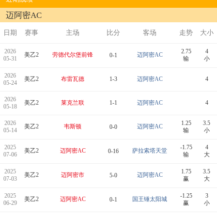
迈阿密AC
日期
赛事
主场
比分
客场
走势
大小
2026
2.75
4
美乙2
劳德代尔堡前锋
迈阿密AC
0-1
05-31
输
小
2026
美乙2
布雷瓦德
1-3
迈阿密AC
4
05-24
2026
美乙2
莱克兰联
1-1
迈阿密AC
4
05-18
2026
1.25
3.5
美乙2
韦斯顿
迈阿密AC
0-0
05-14
输
小
2025
-1.75
4
美乙2
迈阿密AC
萨拉索塔天堂
0-16
07-06
输
大
2025
1.75
3.5
美乙2
迈阿密市
迈阿密AC
5-0
07-03
赢
大
2025
-1.25
3
美乙2
迈阿密AC
国王锤太阳城
0-1
06-29
赢
小