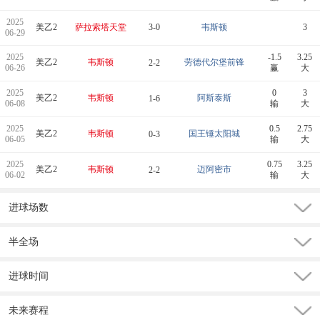
2025
美乙2
萨拉索塔天堂
3-0
韦斯顿
3
06-29
2025
-1.5
3.25
美乙2
韦斯顿
劳德代尔堡前锋
2-2
06-26
赢
大
2025
0
3
美乙2
韦斯顿
阿斯泰斯
1-6
06-08
输
大
2025
0.5
2.75
美乙2
韦斯顿
国王锤太阳城
0-3
06-05
输
大
2025
0.75
3.25
美乙2
韦斯顿
迈阿密市
2-2
06-02
输
大
进球场数
半全场
进球时间
未来赛程