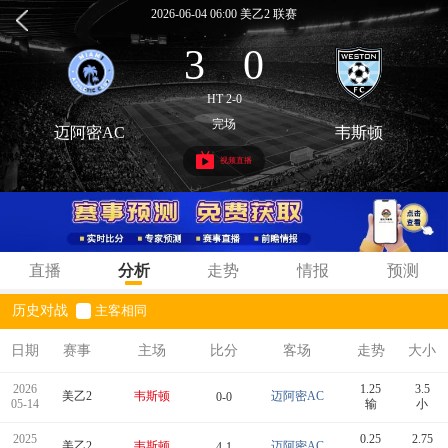
2026-06-04 06:00 美乙2 联赛
3
0
:
HT 2-0
完场
迈阿密AC
韦斯顿
视频直播
直播
分析
走势
情报
预测
历史对战
主客相同
日期
赛事
主场
比分
客场
走势
大小
2026
1.25
3.5
美乙2
韦斯顿
迈阿密AC
0-0
05-14
输
小
2025
0.25
2.75
美乙2
韦斯顿
迈阿密AC
4-1