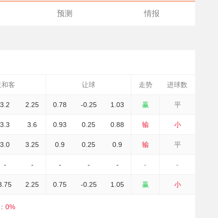
预测
情报
主和客
让球
走势
进球数
3.2
2.25
0.78
-0.25
1.03
赢
平
3.3
3.6
0.93
0.25
0.88
输
小
3.0
3.25
0.9
0.25
0.9
输
平
-
-
-
-
-
-
-
3.75
2.25
0.75
-0.25
1.05
赢
小
：
0%