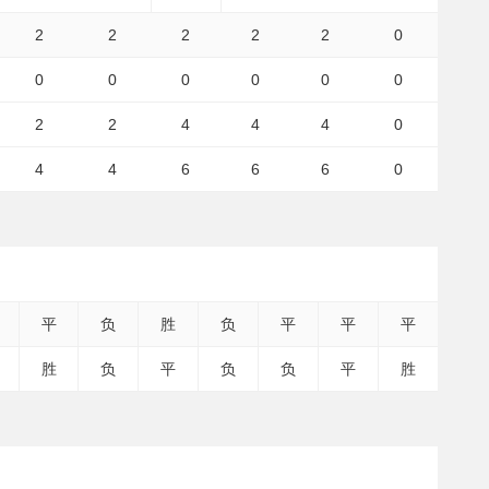
2
2
2
2
2
0
0
0
0
0
0
0
2
2
4
4
4
0
4
4
6
6
6
0
平
负
胜
负
平
平
平
胜
负
平
负
负
平
胜