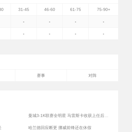
30
31-45
46-60
61-75
75-90+
-
-
-
-
-
-
-
-
赛事
对阵
曼城3-1K联赛全明星 马雷斯卡收获上任后首胜
任
哈兰德回应断更 挪威前锋还在休假