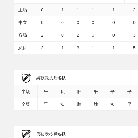
主场
0
1
1
1
1
2
中立
0
0
0
0
0
0
客场
2
0
2
0
0
3
总计
2
1
3
1
1
5
男孩竞技后备队
半场
平
负
胜
平
平
平
全场
平
负
胜
胜
负
平
男孩竞技后备队