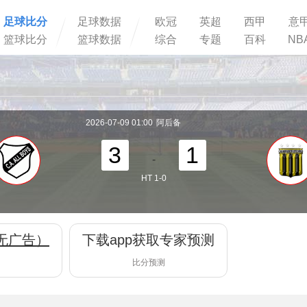
足球比分
足球数据
欧冠
英超
西甲
意
篮球比分
篮球数据
综合
专题
百科
NB
2026-07-09 01:00
阿后备
3
1
-
HT 1-0
无广告）
下载app获取专家预测
比分预测