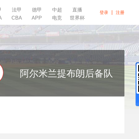
甲
法甲
德甲
中超
直播
|
登录
注册
A
CBA
APP
电竞
世界杯
阿尔米兰提布朗后备队