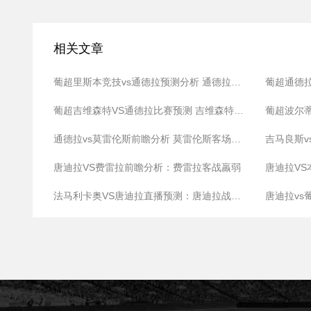
相关文章
葡超里斯本竞技vs通德拉预测分析 通德拉身处降级区难以翻身
葡超吉维森特VS通德拉比赛预测 吉维森特主场较为强势
通德拉vs莫雷伦斯前瞻分析 莫雷伦斯客场一胜难求
唐迪拉VS费雷拉前瞻分析：费雷拉客战羸弱
唐迪拉V
法马利卡奥VS唐迪拉直播预测：唐迪拉战意匮乏