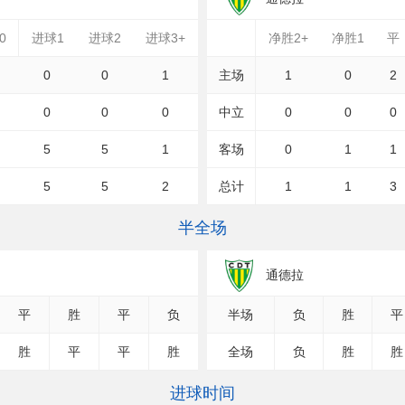
0
进球1
进球2
进球3+
净胜2+
净胜1
平
0
0
1
主场
1
0
2
0
0
0
中立
0
0
0
5
5
1
客场
0
1
1
5
5
2
总计
1
1
3
半全场
通德拉
平
胜
平
负
半场
负
胜
平
胜
平
平
胜
全场
负
胜
胜
进球时间