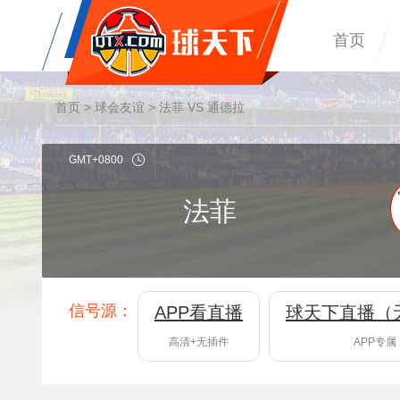
首页
首页
>
球会友谊
> 法菲 VS 通德拉
GMT+0800
法菲
信号源：
APP看直播
球天下直播（
高清+无插件
APP专属