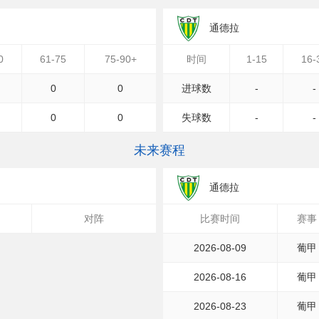
通德拉
0
61-75
75-90+
时间
1-15
16-
0
0
进球数
-
-
0
0
失球数
-
-
未来赛程
通德拉
对阵
比赛时间
赛事
2026-08-09
葡甲
2026-08-16
葡甲
2026-08-23
葡甲