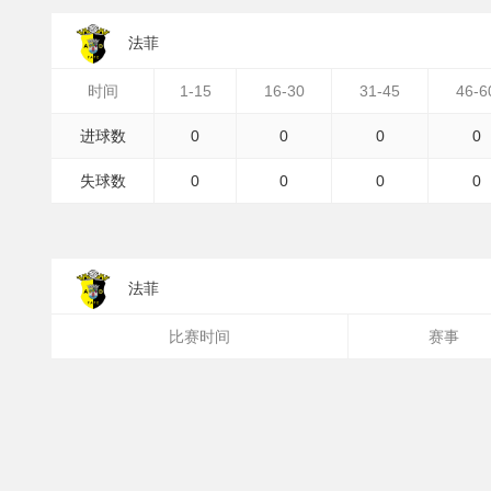
法菲
时间
1-15
16-30
31-45
46-6
进球数
0
0
0
0
失球数
0
0
0
0
法菲
比赛时间
赛事