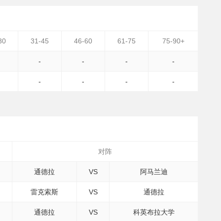
30
31-45
46-60
61-75
75-90+
-
-
-
-
-
-
-
-
对阵
通德拉
VS
阿马兰迪
雷克索斯
VS
通德拉
通德拉
VS
科英布拉大学