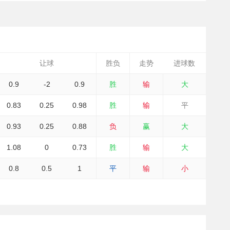
让球
胜负
走势
进球数
0.9
-2
0.9
胜
输
大
0.83
0.25
0.98
胜
输
平
0.93
0.25
0.88
负
赢
大
1.08
0
0.73
胜
输
大
0.8
0.5
1
平
输
小