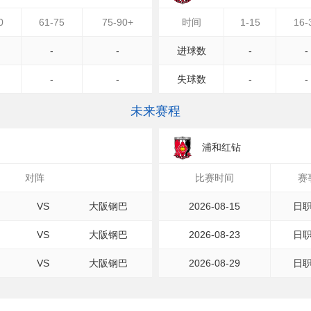
0
61-75
75-90+
时间
1-15
16-
-
-
进球数
-
-
-
-
失球数
-
-
未来赛程
浦和红钻
对阵
比赛时间
赛
VS
大阪钢巴
2026-08-15
日
VS
大阪钢巴
2026-08-23
日
VS
大阪钢巴
2026-08-29
日