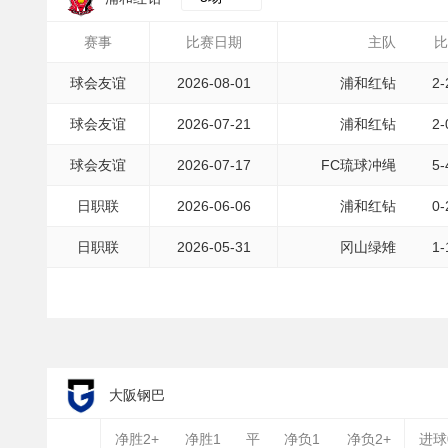
赛事
比赛日期
主队
比
球会友谊
2026-08-01
浦和红钻
2
球会友谊
2026-07-21
浦和红钻
2
球会友谊
2026-07-17
FC琉球冲绳
5
日职联
2026-06-06
浦和红钻
0
日职联
2026-05-31
冈山绿雉
1
大阪钢巴
净胜2+
净胜1
平
净负1
净负2+
进球