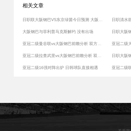
相关文章
日职联大阪钢巴VS东京绿茵今日预测 大阪钢巴占据过往交锋战绩优势
大阪钢巴与菲利普马克斯解约 没有出场
亚冠二级曼谷联vs大阪钢巴前瞻分析 双方将在第二回合的比赛中决定晋级命运
亚冠二级拉查武里vs大阪钢巴前瞻分析 双方在首回合未能分出胜负
亚冠二级16强对阵出炉 日韩球队直接相遇