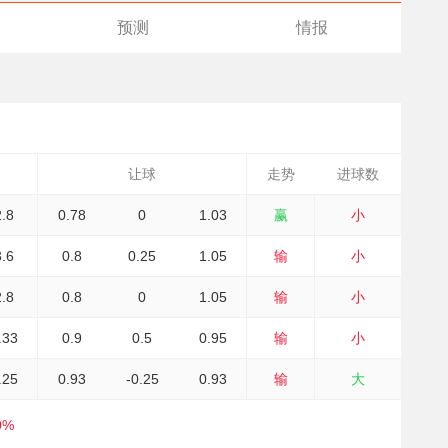
预测
情报
让球
走势
进球数
2.8
0.78
0
1.03
赢
小
3.6
0.8
0.25
1.05
输
小
2.8
0.8
0
1.05
输
小
.33
0.9
0.5
0.95
输
小
.25
0.93
-0.25
0.93
输
大
0%