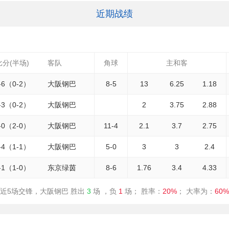
近期战绩
比分(半场)
客队
角球
主和客
-6（0-2）
大阪钢巴
8-5
13
6.25
1.18
-3（0-2）
大阪钢巴
2
3.75
2.88
-0（2-0）
大阪钢巴
11-4
2.1
3.7
2.75
-4（1-1）
大阪钢巴
5-0
3
3
2.4
-1（1-0）
东京绿茵
8-6
1.76
3.4
4.33
近
5
场交锋，大阪钢巴 胜出
3
场 ，负
1
场； 胜率：
20%
； 大率为：
60%