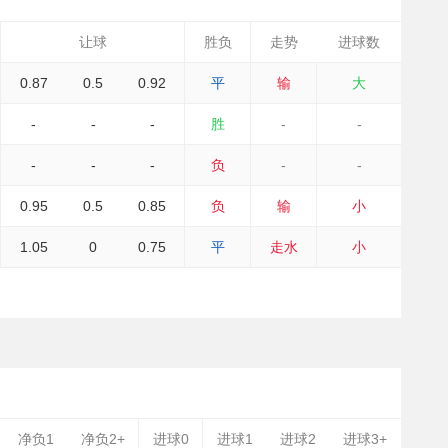
让球
胜负
走势
进球数
0.87
0.5
0.92
平
输
大
-
-
-
胜
-
-
-
-
-
负
-
-
0.95
0.5
0.85
负
输
小
1.05
0
0.75
平
走水
小
净负1
净负2+
进球0
进球1
进球2
进球3+