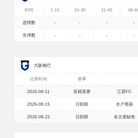
时间
1-15
16-30
31-45
46-6
进球数
-
-
-
-
失球数
-
-
-
-
大阪钢巴
比赛时间
赛事
2026-08-11
亚精英赛
江原FC
2026-08-15
日职联
水户蜀葵
2026-08-22
日职联
名古屋鲸鱼