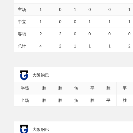
主场
1
0
1
0
0
1
中立
1
0
0
1
1
1
客场
2
2
0
0
0
0
总计
4
2
1
1
1
2
大阪钢巴
半场
胜
胜
负
平
胜
平
全场
胜
胜
负
胜
平
胜
大阪钢巴