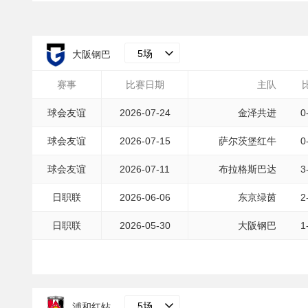
5场
大阪钢巴
赛事
比赛日期
主队
球会友谊
2026-07-24
金泽共进
0
球会友谊
2026-07-15
萨尔茨堡红牛
0
球会友谊
2026-07-11
布拉格斯巴达
3
日职联
2026-06-06
东京绿茵
2
日职联
2026-05-30
大阪钢巴
1
5场
浦和红钻