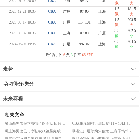
2026-01-05 20:00
CBA
上海
99-77
广厦
赢
大
1.5
181.5
2025-12-21 19:35
CBA
广厦
97-90
上海
赢
大
1.5
203.5
2025-03-17 19:35
CBA
广厦
114-101
上海
赢
大
5.5
202.5
2025-03-07 19:35
CBA
上海
92-88
广厦
输
小
6.5
204.5
2024-03-07 19:35
CBA
广厦
99-102
上海
输
小
近9场，胜
6
负
3
胜率
66.67%
走势
场均得分/失分
未来赛程
相关文章
曝山西男篮根本没报价胡金秋 因顶薪名额已满
CBA俱乐部杯分组出炉 11月18日正式开打
曝上海男篮已与李弘权张镇麟完成续约 将保留夺冠班底
曝浙江广厦续约朱俊龙 上赛季场均6.7分4.3板
新赛季CBA俱乐部杯定档 11月18日正式揭幕
曝胡金秋加盟山西男篮 上赛季场均16.9分5.9板