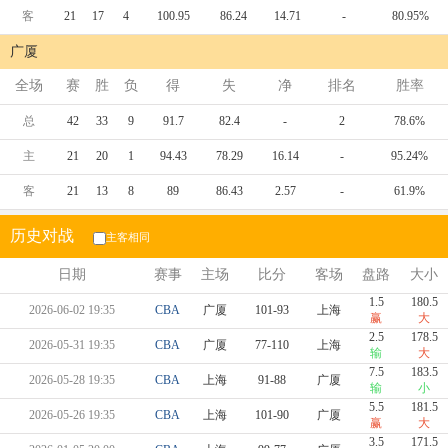
客
21
17
4
100.95
86.24
14.71
-
80.95%
广厦
全场
赛
胜
负
得
失
净
排名
胜率
总
42
33
9
91.7
82.4
-
2
78.6%
主
21
20
1
94.43
78.29
16.14
-
95.24%
客
21
13
8
89
86.43
2.57
-
61.9%
历史对战
主客相同
日期
赛事
主场
比分
客场
盘路
大小
1.5
180.5
2026-06-02 19:35
CBA
广厦
101-93
上海
赢
大
2.5
178.5
2026-05-31 19:35
CBA
广厦
77-110
上海
输
大
7.5
183.5
2026-05-28 19:35
CBA
上海
91-88
广厦
输
小
5.5
181.5
2026-05-26 19:35
CBA
上海
101-90
广厦
赢
大
3.5
171.5