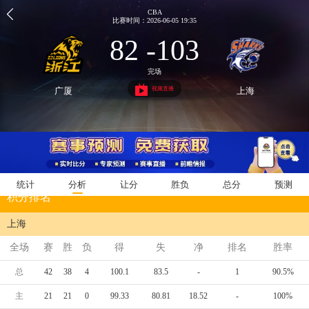
CBA
比赛时间：2026-06-05 19:35
82 -103
完场
视频直播
广厦
上海
统计
分析
让分
胜负
总分
预测
积分排名
上海
全场
赛
胜
负
得
失
净
排名
胜率
总
42
38
4
100.1
83.5
-
1
90.5%
主
21
21
0
99.33
80.81
18.52
-
100%