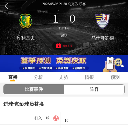
2026-05-06 21:30 乌克乙 联赛
1
0
:
HT 1-0
完场
库利基夫
乌什哥罗德
视频直播
直播
分析
走势
情报
预测
比赛事件
阵容
进球情况/球员替换
打入一球
16'