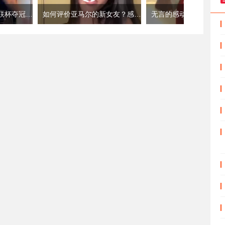
比男球迷还疯狂，欧联杯夺冠维拉女球迷脱衣庆祝
如何评价亚马尔的新女友？感觉要漂亮不少