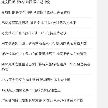
尤文图斯1比0切尔西 双方起冲突
曼城3-1K联赛全明星 马雷斯卡收获上任后首胜
巴萨放弃追求若昂·佩德罗 本可以总价1亿欧元拿下
考文垂正式签下拉什沃斯 传队史转会费纪录
网友偶遇姆巴佩：姆总主动表示可合照 法国队长圈粉无数
斯卢茨基感言：我内心的能量耗尽了 俄罗斯教头主动请辞
阿贾克斯官宣租借巴萨门将特尔施特根 租期一年不包含买断
条款
37岁王大雷怒怼泰山球迷 近期因伤病未能上场
TA谈切尔西签老将 年轻球员抗压性太差
塔帅被问维尼修斯微笑离开 阿森纳与维尼修斯传闻不断