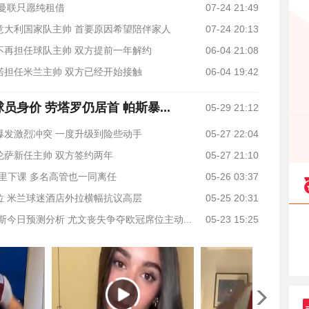
 曼联只愿纯租借
07-24 21:49
意大利国家队主帅 首要原因希望陪伴家人
07-24 20:13
不再担任球队主帅 双方提前一年解约
06-04 21:08
诺担任米兰主帅 双方已经开始接触
06-04 19:42
员身价 劳塔罗仍居首 帕斯暴...
05-29 21:12
爆发激烈冲突 一度升级到险些动手
05-27 22:04
伦萨新任主帅 双方签约两年
05-27 21:10
里下课 多名高管也一同离任
05-26 03:37
位 米兰球迷酒店外拉横幅抗议高层
05-25 20:31
斯今日预测分析 尤文丧失争夺欧冠席位主动...
05-23 15:25