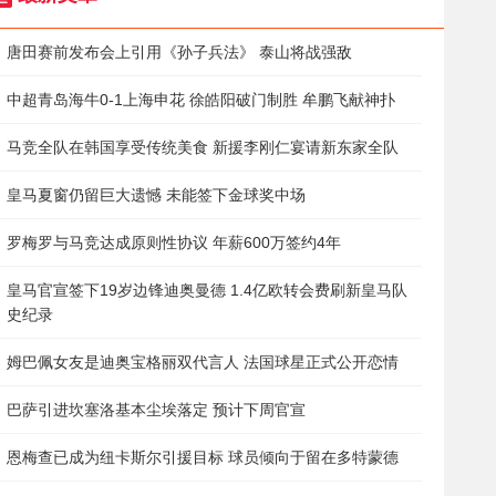
无言的感动！一名聋哑老球迷庆祝阿森纳夺冠
郎才女貌，巴萨众将携女友参加晚宴
唐田赛前发布会上引用《孙子兵法》 泰山将战强敌
中超青岛海牛0-1上海申花 徐皓阳破门制胜 牟鹏飞献神扑
马竞全队在韩国享受传统美食 新援李刚仁宴请新东家全队
皇马夏窗仍留巨大遗憾 未能签下金球奖中场
罗梅罗与马竞达成原则性协议 年薪600万签约4年
皇马官宣签下19岁边锋迪奥曼德 1.4亿欧转会费刷新皇马队
史纪录
姆巴佩女友是迪奥宝格丽双代言人 法国球星正式公开恋情
巴萨引进坎塞洛基本尘埃落定 预计下周官宣
恩梅查已成为纽卡斯尔引援目标 球员倾向于留在多特蒙德