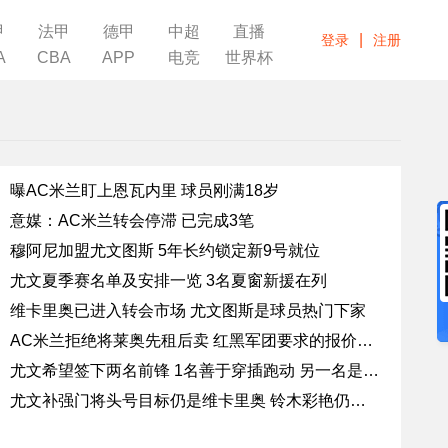
甲
法甲
德甲
中超
直播
|
登录
注册
A
CBA
APP
电竞
世界杯
曝AC米兰盯上恩瓦内里 球员刚满18岁
意媒：AC米兰转会停滞 已完成3笔
穆阿尼加盟尤文图斯 5年长约锁定新9号就位
尤文夏季赛名单及安排一览 3名夏窗新援在列
维卡里奥已进入转会市场 尤文图斯是球员热门下家
AC米兰拒绝将莱奥先租后卖 红黑军团要求的报价不低
尤文希望签下两名前锋 1名善于穿插跑动 另一名是禁区支点型中锋
尤文补强门将头号目标仍是维卡里奥 铃木彩艳仍是备选候选