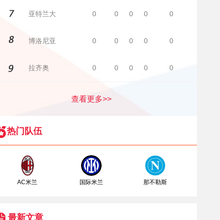
亚特兰大
0
0
0
0
0
博洛尼亚
0
0
0
0
0
拉齐奥
0
0
0
0
0
查看更多>>
热门队伍
AC米兰
国际米兰
那不勒斯
最新文章