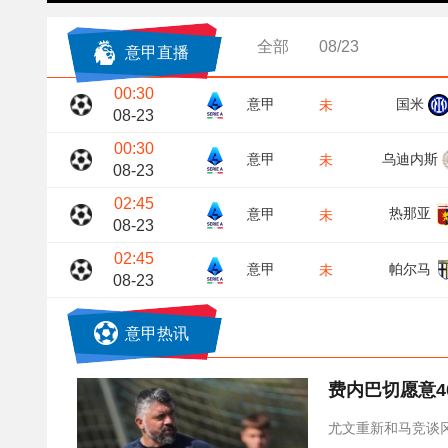
全部
08/23
意甲直播
00:30
国米
意甲
未
08-23
00:30
乌迪内斯
意甲
未
08-23
02:45
热那亚
意甲
未
08-23
02:45
帕尔马
意甲
未
08-23
意甲热讯
费内巴切愿意40
尤文重新和马竞谈