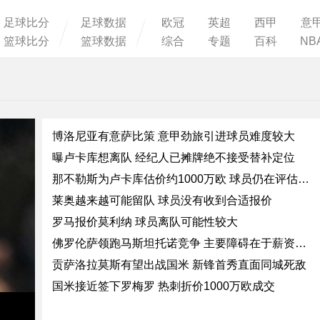
足球比分
足球数据
欧冠
英超
西甲
意
篮球比分
篮球数据
综合
专题
百科
NB
博洛尼亚有意萨比策 意甲劲旅引进球员难度较大
曝卢卡库想离队 经纪人已摊牌绝不接受替补定位
那不勒斯为卢卡库估价约1000万欧 球员仍在评估潜在目的地
莱奥越来越可能留队 球员没有收到合适报价
罗马报价莫利纳 球员离队可能性较大
佛罗伦萨领跑马斯坦托诺竞争 主要障碍在于‌薪资分担‌
贡萨洛拉莫斯有望出战国米 新锋首秀直面同城死敌
国米接近签下罗梅罗 热刺折价1000万欧成交