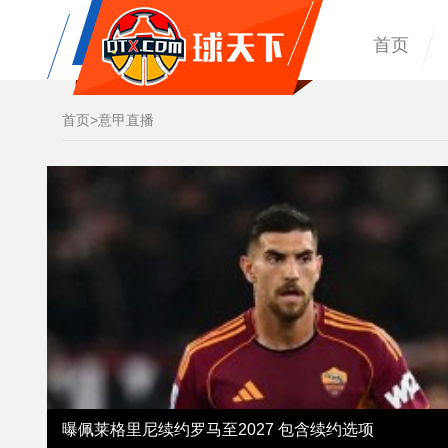
首页
首页
>
意甲直播
曝佩莱格里尼续约罗马至2027 包含续约选项