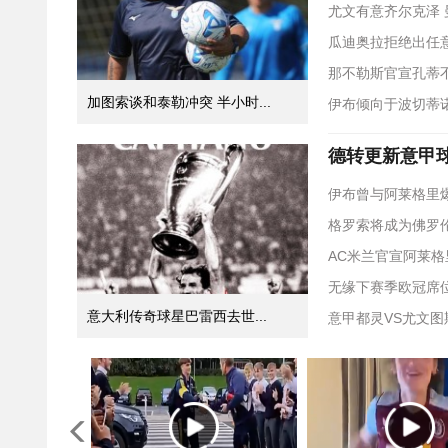
尤文有意齐尔克泽
瓜迪奥拉拒绝出任
那不勒斯官宣孔蒂
加图索谈和泰勒冲突 半小时...
伊布倾向于波切蒂
德转更新意甲球
伊布曾与阿莱格里
格罗索将成为佛罗
AC米兰官宣阿莱格
无缘下赛季欧冠席
意大利传奇球星巴雷西去世...
意甲都灵VS尤文图