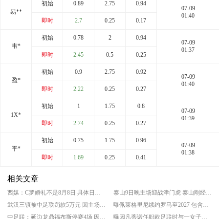
初始
0.89
2.75
0.94
07-09
易**
01:40
即时
2.7
0.25
0.17
初始
0.78
2
0.94
07-09
韦*
01:37
即时
2.45
0.5
0.25
初始
0.9
2.75
0.92
07-09
盈*
01:40
即时
2.22
0.25
0.27
初始
1
1.75
0.8
07-09
1X*
01:39
即时
2.74
0.25
0.27
初始
0.75
1.75
0.96
07-09
平*
01:38
即时
1.69
0.25
0.41
相关文章
西媒：C罗婚礼不是8月8日 具体日期未公布
泰山9日晚主场迎战津门虎 泰山刚经历换帅
武汉三镇被中足联罚款5万元 因主场违规搭建表演舞台
曝佩莱格里尼续约罗马至2027 包含续约选项
中足联：延边龙鼎福布斯停赛4场 因球场出现暴力行为
曝因凡蒂诺任职欧足联时与一女子有染 欧足联支付赔偿金