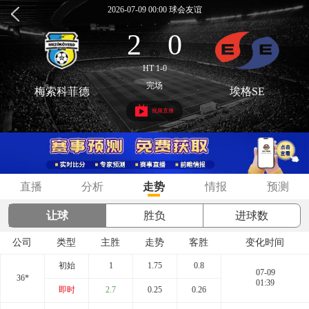
2026-07-09 00:00 球会友谊
2
0
:
HT 1-0
完场
梅索科菲德
埃格SE
视频直播
直播
分析
走势
情报
预测
让球
胜负
进球数
公司
类型
主胜
走势
客胜
变化时间
初始
1
1.75
0.8
07-09
36*
01:39
即时
2.7
0.25
0.26