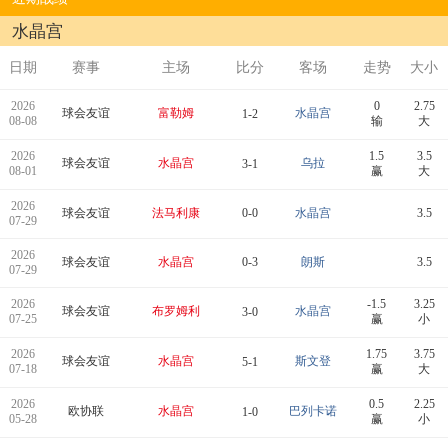
水晶宫
日期
赛事
主场
比分
客场
走势
大小
2026
0
2.75
球会友谊
富勒姆
水晶宫
1-2
08-08
输
大
2026
1.5
3.5
球会友谊
水晶宫
乌拉
3-1
08-01
赢
大
2026
球会友谊
法马利康
0-0
水晶宫
3.5
07-29
2026
球会友谊
水晶宫
0-3
朗斯
3.5
07-29
2026
-1.5
3.25
球会友谊
布罗姆利
水晶宫
3-0
07-25
赢
小
2026
1.75
3.75
球会友谊
水晶宫
斯文登
5-1
07-18
赢
大
2026
0.5
2.25
欧协联
水晶宫
巴列卡诺
1-0
05-28
赢
小