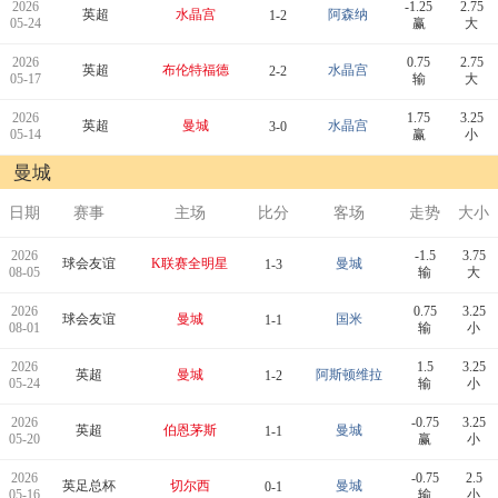
2026
-1.25
2.75
英超
水晶宫
阿森纳
1-2
05-24
赢
大
2026
0.75
2.75
英超
布伦特福德
水晶宫
2-2
05-17
输
大
2026
1.75
3.25
英超
曼城
水晶宫
3-0
05-14
赢
小
曼城
日期
赛事
主场
比分
客场
走势
大小
2026
-1.5
3.75
球会友谊
K联赛全明星
曼城
1-3
08-05
输
大
2026
0.75
3.25
球会友谊
曼城
国米
1-1
08-01
输
小
2026
1.5
3.25
英超
曼城
阿斯顿维拉
1-2
05-24
输
小
2026
-0.75
3.25
英超
伯恩茅斯
曼城
1-1
05-20
赢
小
2026
-0.75
2.5
英足总杯
切尔西
曼城
0-1
05-16
输
小