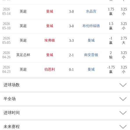
2026
1.75
3.25
英超
曼城
水晶宫
3-0
05-14
赢
小
2026
1.5
3.25
英超
曼城
布伦特福德
3-0
05-10
赢
小
2026
-1
2.75
英超
埃弗顿
曼城
3-3
05-05
赢
大
2026
2
3.25
英足总杯
曼城
南安普顿
2-1
04-26
输
小
2026
-1.75
3.25
英超
伯恩利
曼城
0-1
04-23
赢
小
进球场数
半全场
进球时间
未来赛程