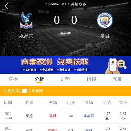
2026-08-29 03:00 英超 联赛
0
0
:
未开赛
水晶宫
曼城
直播
分析
走势
情报
预测
历史对战
主客相同
日期
赛事
主场
比分
客场
走势
大小
2026
1.75
3.25
英超
曼城
水晶宫
3-0
05-14
赢
小
2025
-0.5
2.75
英超
水晶宫
曼城
0-3