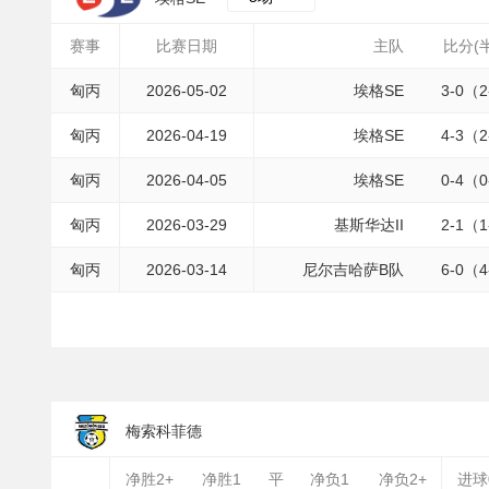
赛事
比赛日期
主队
比分(
匈丙
2026-05-02
埃格SE
3-0（2
匈丙
2026-04-19
埃格SE
4-3（2
匈丙
2026-04-05
埃格SE
0-4（0
匈丙
2026-03-29
基斯华达II
2-1（1
匈丙
2026-03-14
尼尔吉哈萨B队
6-0（4
梅索科菲德
净胜2+
净胜1
平
净负1
净负2+
进球