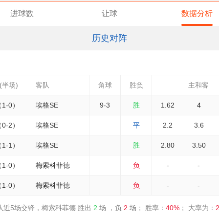
进球数
让球
数据分析
历史对阵
(半场)
客队
角球
胜负
主和客
（1-0）
埃格SE
9-3
胜
1.62
4
（0-2）
埃格SE
平
2.2
3.6
（1-1）
埃格SE
胜
2.80
3.50
（1-0）
梅索科菲德
负
-
-
（1-0）
梅索科菲德
负
-
-
队近
5
场交锋，梅索科菲德 胜出
2
场 ，负
2
场； 胜率：
40%
； 大率为：