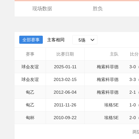
现场数据
胜负
全部赛事
主客相同
5场
赛事
比赛日期
主队
比分
球会友谊
2025-01-11
梅索科菲德
3-0
球会友谊
2013-02-15
梅索科菲德
3-3
匈乙
2012-06-04
梅索科菲德
2-1
匈乙
2011-11-26
埃格SE
1-0
匈杯
2010-09-22
埃格SE
2-0
两