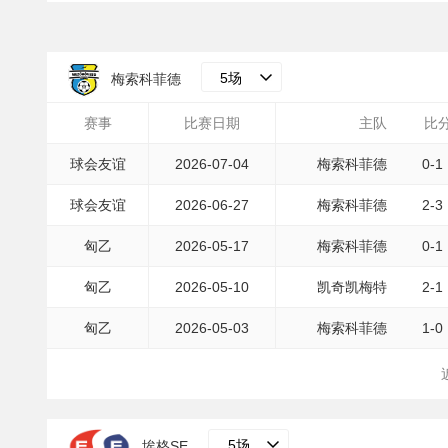
5场
梅索科菲德
赛事
比赛日期
主队
比分
球会友谊
2026-07-04
梅索科菲德
0-
球会友谊
2026-06-27
梅索科菲德
2-
匈乙
2026-05-17
梅索科菲德
0-
匈乙
2026-05-10
凯奇凯梅特
2-
匈乙
2026-05-03
梅索科菲德
1-
5场
埃格SE