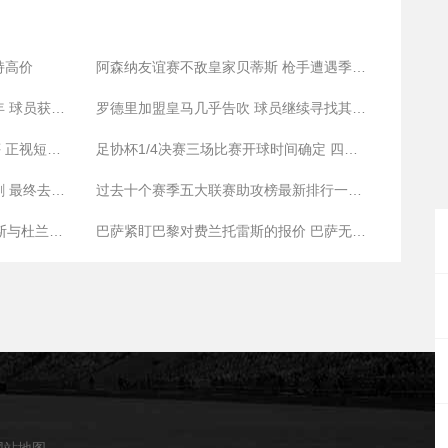
持高价
阿森纳友谊赛不敌皇家贝蒂斯 枪手遭遇季前赛首败
维尼修斯接近与皇马续约至2031年 球员获得涨薪
罗德里加盟皇马几乎告吹 球员继续寻找其他机会
卡纳瓦罗谈外界对球队成绩的批评 正视短板不否定全队的努力
足协杯1/4决赛三场比赛开球时间确定 四强争夺战9月1日开打
罗梅罗预计将以4000万镑离开热刺 最终去向仍在国米与马竞的竞争中
过去十个赛季五大联赛助攻榜最新排行一览 穆勒113次霸榜
美媒预测28年美国男篮阵容 詹姆斯与杜兰特在列
巴萨紧盯巴黎对费兰托雷斯的报价 巴萨无意主动出售费兰