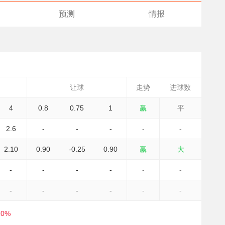
预测
情报
让球
走势
进球数
4
0.8
0.75
1
赢
平
2.6
-
-
-
-
-
2.10
0.90
-0.25
0.90
赢
大
-
-
-
-
-
-
-
-
-
-
-
-
20%