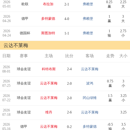
2026
0.25
2.25
欧联
布拉加
弗赖堡
2-1
05-01
赢
大
2026
1
3
德甲
多特蒙德
弗赖堡
4-0
04-26
赢
大
2026
1
2.75
德国杯
斯图加特
弗赖堡
1-1
04-24
输
小
云达不莱梅
日期
赛事
主场
比分
客场
走势
大小
2026
球会友谊
科特布斯
2-4
云达不莱梅
08-01
2026
0.75
3
球会友谊
云达不莱梅
波鸿
2-0
07-25
赢
小
2026
1.5
3.25
球会友谊
云达不莱梅
冈山绿雉
2-0
07-22
赢
小
2026
球会友谊
维丹
2-6
云达不莱梅
3.25
07-18
2026
-0.5
3.5
德甲
云达不莱梅
多特蒙德
0-2
05-16
输
小