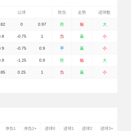
让球
胜负
走势
进球数
.82
0
0.97
胜
输
大
0.8
-0.75
1
负
赢
小
0.9
-0.75
0.9
平
赢
小
0.9
-1.25
0.9
胜
输
大
.85
0.25
1
负
赢
小
净负1
净负2+
进球0
进球1
进球2
进球3+