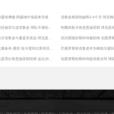
加盟埃弗顿 阿森纳中场迎来升级
巴塞罗那已经放弃引进克鲁皮 球队不满伯恩茅斯要价
利雅得新月有意恩迪亚耶 球员是
伯恩茅斯表示克鲁皮今夏是非卖品 球员是多支豪门目标
埃弗顿有意雅各布-墨菲 纽卡需对出售球员进行抉择
埃弗顿面临是否出售恩迪亚耶抉择 这位26岁的球员合同还剩三年