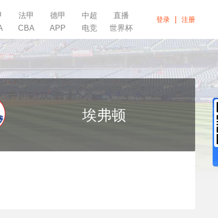
甲
法甲
德甲
中超
直播
|
登录
注册
A
CBA
APP
电竞
世界杯
埃弗顿