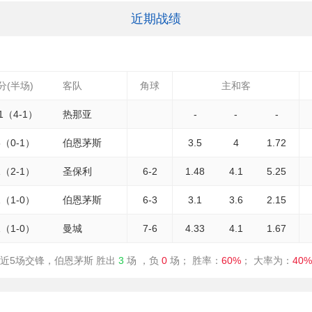
近期战绩
分(半场)
客队
角球
主和客
-1（4-1）
热那亚
-
-
-
5（0-1）
伯恩茅斯
3.5
4
1.72
1（2-1）
圣保利
6-2
1.48
4.1
5.25
1（1-0）
伯恩茅斯
6-3
3.1
3.6
2.15
1（1-0）
曼城
7-6
4.33
4.1
1.67
近
5
场交锋，伯恩茅斯 胜出
3
场 ，负
0
场； 胜率：
60%
； 大率为：
40%