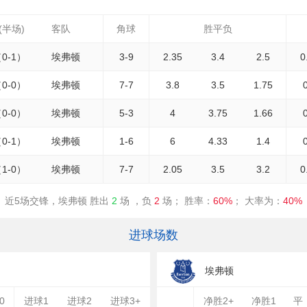
(半场)
客队
角球
胜平负
（0-1）
埃弗顿
3-9
2.35
3.4
2.5
0
（0-0）
埃弗顿
7-7
3.8
3.5
1.75
（0-0）
埃弗顿
5-3
4
3.75
1.66
（0-1）
埃弗顿
1-6
6
4.33
1.4
（1-0）
埃弗顿
7-7
2.05
3.5
3.2
0
近
5
场交锋，埃弗顿 胜出
2
场 ，负
2
场； 胜率：
60%
； 大率为：
40%
进球场数
埃弗顿
0
进球1
进球2
进球3+
净胜2+
净胜1
平