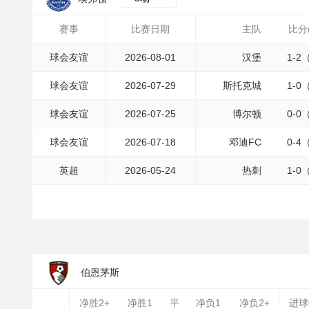
赛事
比赛日期
主队
比分
球会友谊
2026-08-01
汉堡
1-2
球会友谊
2026-07-29
斯托克城
1-0
球会友谊
2026-07-25
博尔顿
0-0
球会友谊
2026-07-18
邓迪FC
0-4
英超
2026-05-24
热刺
1-0
伯恩茅斯
净胜2+
净胜1
平
净负1
净负2+
进球