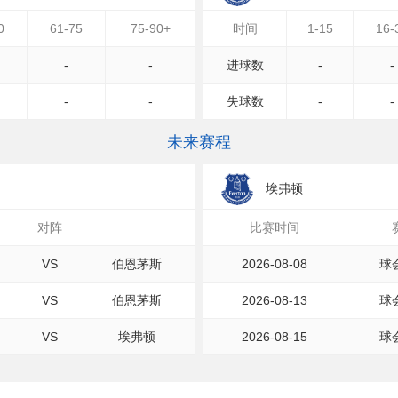
0
61-75
75-90+
时间
1-15
16-
-
-
进球数
-
-
-
-
失球数
-
-
未来赛程
埃弗顿
对阵
比赛时间
VS
伯恩茅斯
2026-08-08
球
VS
伯恩茅斯
2026-08-13
球
VS
埃弗顿
2026-08-15
球