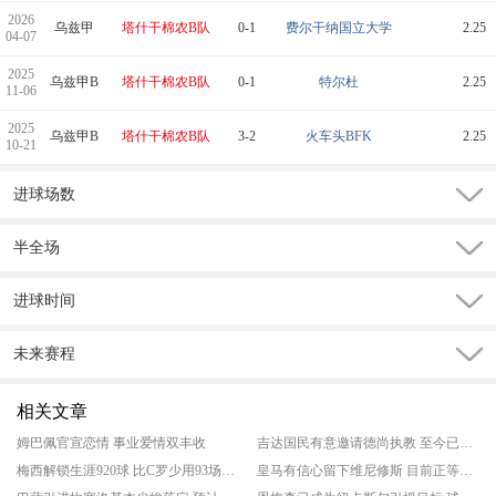
2026
乌兹甲
塔什干棉农B队
0-1
费尔干纳国立大学
2.25
04-07
2025
乌兹甲B
塔什干棉农B队
0-1
特尔杜
2.25
11-06
2025
乌兹甲B
塔什干棉农B队
3-2
火车头BFK
2.25
10-21
进球场数
半全场
进球时间
未来赛程
相关文章
姆巴佩官宣恋情 事业爱情双丰收
吉达国民有意邀请德尚执教 至今已经有多家俱乐部和德尚传出绯闻
梅西解锁生涯920球 比C罗少用93场年轻313天
皇马有信心留下维尼修斯 目前正等待他的回应