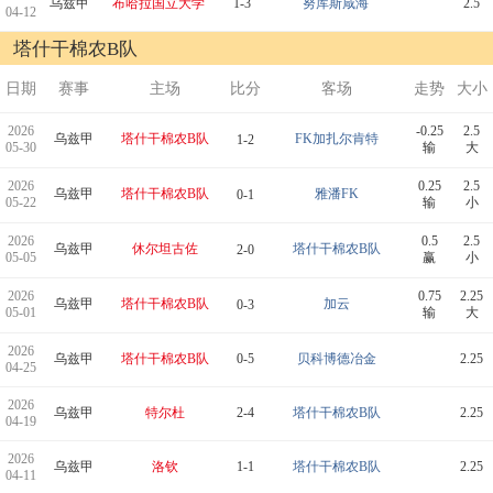
乌兹甲
布哈拉国立大学
1-3
努库斯咸海
2.5
04-12
塔什干棉农B队
日期
赛事
主场
比分
客场
走势
大小
2026
-0.25
2.5
乌兹甲
塔什干棉农B队
FK加扎尔肯特
1-2
05-30
输
大
2026
0.25
2.5
乌兹甲
塔什干棉农B队
雅潘FK
0-1
05-22
输
小
2026
0.5
2.5
乌兹甲
休尔坦古佐
塔什干棉农B队
2-0
05-05
赢
小
2026
0.75
2.25
乌兹甲
塔什干棉农B队
加云
0-3
05-01
输
大
2026
乌兹甲
塔什干棉农B队
0-5
贝科博德冶金
2.25
04-25
2026
乌兹甲
特尔杜
2-4
塔什干棉农B队
2.25
04-19
2026
乌兹甲
洛钦
1-1
塔什干棉农B队
2.25
04-11