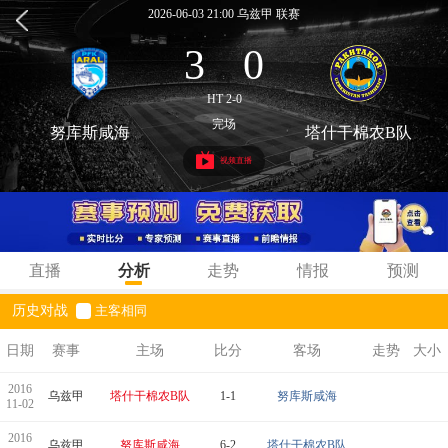
2026-06-03 21:00 乌兹甲 联赛
3
0
:
HT 2-0
完场
努库斯咸海
塔什干棉农B队
视频直播
直播
分析
走势
情报
预测
历史对战
主客相同
日期
赛事
主场
比分
客场
走势
大小
2016
乌兹甲
塔什干棉农B队
1-1
努库斯咸海
11-02
2016
乌兹甲
努库斯咸海
6-2
塔什干棉农B队