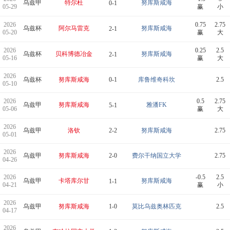
乌兹甲
特尔杜
努库斯咸海
0-1
05-29
赢
小
2026
0.75
2.75
乌兹杯
阿尔马雷克
努库斯咸海
2-1
05-20
赢
大
2026
0.25
2.5
乌兹杯
贝科博德冶金
努库斯咸海
2-1
05-16
赢
大
2026
乌兹杯
努库斯咸海
0-1
库鲁维奇科坎
2.5
05-10
2026
0.5
2.75
乌兹甲
努库斯咸海
雅潘FK
5-1
05-06
赢
大
2026
乌兹甲
洛钦
2-2
努库斯咸海
2.75
05-01
2026
乌兹甲
努库斯咸海
2-0
费尔干纳国立大学
2.75
04-26
2026
-0.5
2.5
乌兹甲
卡塔库尔甘
努库斯咸海
1-1
04-21
赢
小
2026
乌兹甲
努库斯咸海
1-0
莫比乌兹奥林匹克
2.5
04-17
2026