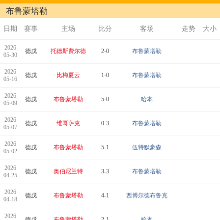
布鲁蒙塔勒
日期
赛事
主场
比分
客场
走势
大小
2026
德戊
托德斯费尔德
2-0
布鲁蒙塔勒
05-30
2026
德戊
比梅夏云
1-0
布鲁蒙塔勒
05-16
2026
德戊
布鲁蒙塔勒
5-0
哈本
05-09
2026
德戊
维哥萨克
0-3
布鲁蒙塔勒
05-07
2026
德戊
布鲁蒙塔勒
5-1
伍特默豪森
05-02
2026
德戊
奥伯尼兰特
3-3
布鲁蒙塔勒
04-25
2026
德戊
布鲁蒙塔勒
4-1
西博尔德布鲁克
04-18
2026
德戊
布鲁蒙塔勒
2-1
哈本