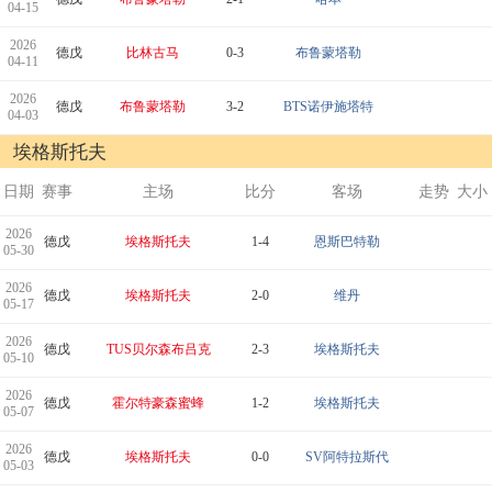
04-15
2026
德戊
比林古马
0-3
布鲁蒙塔勒
04-11
2026
德戊
布鲁蒙塔勒
3-2
BTS诺伊施塔特
04-03
埃格斯托夫
日期
赛事
主场
比分
客场
走势
大小
2026
德戊
埃格斯托夫
1-4
恩斯巴特勒
05-30
2026
德戊
埃格斯托夫
2-0
维丹
05-17
2026
德戊
TUS贝尔森布吕克
2-3
埃格斯托夫
05-10
2026
德戊
霍尔特豪森蜜蜂
1-2
埃格斯托夫
05-07
2026
德戊
埃格斯托夫
0-0
SV阿特拉斯代
05-03