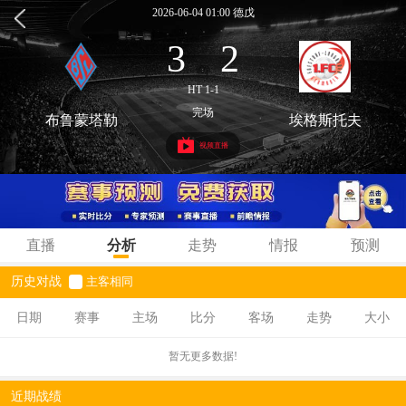
2026-06-04 01:00 德戊
3
2
:
HT 1-1
完场
布鲁蒙塔勒
埃格斯托夫
视频直播
直播
分析
走势
情报
预测
历史对战
主客相同
日期
赛事
主场
比分
客场
走势
大小
暂无更多数据!
近期战绩