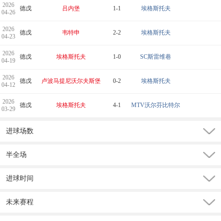
2026
德戊
吕内堡
1-1
埃格斯托夫
04-26
2026
德戊
韦特申
2-2
埃格斯托夫
04-23
2026
德戊
埃格斯托夫
1-0
SC斯雷维巷
04-19
2026
德戊
卢波马提尼沃尔夫斯堡
0-2
埃格斯托夫
04-12
2026
德戊
埃格斯托夫
4-1
MTV沃尔芬比特尔
03-29
进球场数
半全场
进球时间
未来赛程