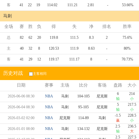
客
41
22
19
114.02
111.21
2.81
-
53.66%
马刺
全场
赛
胜
负
得
失
净
排名
胜率
总
82
62
20
119.8
111.5
8.3
2
75.6%
主
40
32
8
120.53
111.9
8.63
-
80%
客
41
29
12
119.17
111.17
8
-
70.73%
历史对战
主客相同
日期
赛事
主场
比分
客场
盘路
大小
6
214
2026-06-06 08:30
NBA
马刺
104-105
尼克斯
输
小
5
217.5
2026-06-04 08:30
NBA
马刺
95-105
尼克斯
输
小
-1.5
228.5
2026-03-02 02:00
NBA
尼克斯
114-89
马刺
赢
小
2.5
236.5
2026-01-01 08:00
NBA
马刺
134-132
尼克斯
输
大
2.5
227.5