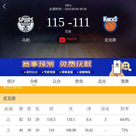
NBA
比赛时间：2026-06-09 08:30
115 -111
完场
视频直播
马刺
尼克斯
统计
分析
让分
胜负
总分
预测
积分排名
尼克斯
全场
赛
胜
负
得
失
净
排名
胜率
总
82
53
29
116.5
110.1
6.4
3
64.6%
主
40
30
10
119
108.98
10.02
-
75%