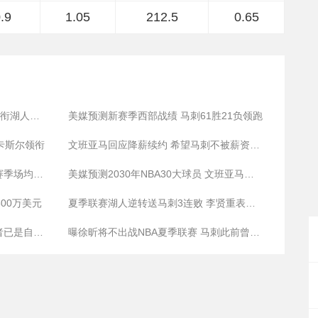
.9
1.05
212.5
0.65
ESPN评休赛期球队实力榜 雷霆领衔湖人第十一
美媒预测新赛季西部战绩 马刺61胜21负领跑
卡斯尔领衔
文班亚马回应降薪续约 希望马刺不被薪资困难所限制
曝马刺撤回对英格拉姆的报价 上赛季场均仅1.6分
美媒预测2030年NBA30大球员 文班亚马领衔
00万美元
夏季联赛湖人逆转送马刺3连败 李贤重表现低迷
曝马刺等队正追求签下八村塁 后者已是自由球员
曝徐昕将不出战NBA夏季联赛 马刺此前曾发出邀请