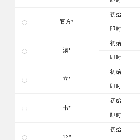
即时
初始
官方*
即时
初始
澳*
即时
初始
立*
即时
初始
韦*
即时
初始
12*