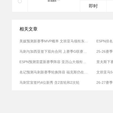
Inter**
即时
相关文章
美媒预测新赛季MVP概率 文班亚马领衔东契奇16%
ESPN排
马刺与加西亚签下双向合同 上赛季G联赛场均26.2分
ESPN预测雷霆新赛季阵容 亚历山大领衔哈腾首发中锋
名记预测马刺新赛季轮换阵容 福克斯仍在首发
马刺官宣签约4位新秀 含2首轮和2次轮