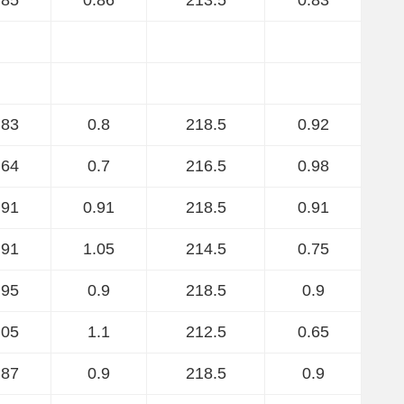
.85
0.86
213.5
0.83
.83
0.8
218.5
0.92
.64
0.7
216.5
0.98
.91
0.91
218.5
0.91
.91
1.05
214.5
0.75
.95
0.9
218.5
0.9
.05
1.1
212.5
0.65
.87
0.9
218.5
0.9