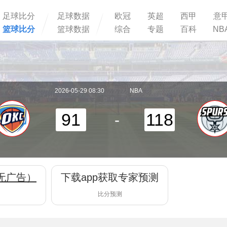
足球比分
足球数据
欧冠
英超
西甲
意
篮球比分
篮球数据
综合
专题
百科
NB
2026-05-29 08:30
NBA
91
118
-
无广告）
下载app获取专家预测
比分预测