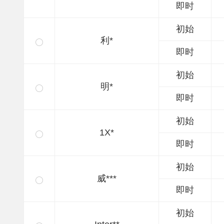
即时
初始
利*
即时
初始
明*
即时
初始
1X*
即时
初始
威***
即时
初始