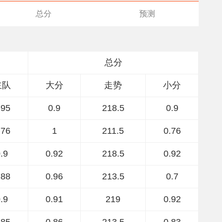
总分
预测
总分
主队
大分
走势
小分
.95
0.9
218.5
0.9
.76
1
211.5
0.76
.9
0.92
218.5
0.92
.88
0.96
213.5
0.7
.9
0.91
219
0.92